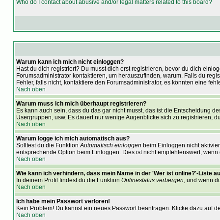
Who do I contact about abusive and/or legal matters related to this board?
Warum kann ich mich nicht einloggen?
Hast du dich registriert? Du musst dich erst registrieren, bevor du dich ei
Forumsadministrator kontaktieren, um herauszufinden, warum. Falls du regis
Fehler, falls nicht, kontaktiere den Forumsadministrator, es könnten eine feh
Nach oben
Warum muss ich mich überhaupt registrieren?
Es kann auch sein, dass du das gar nicht musst, das ist die Entscheidung des A
Usergruppen, usw. Es dauert nur wenige Augenblicke sich zu registrieren, du 
Nach oben
Warum logge ich mich automatisch aus?
Solltest du die Funktion
Automatisch einloggen
beim Einloggen nicht aktivier
entsprechende Option beim Einloggen. Dies ist nicht empfehlenswert, wenn du
Nach oben
Wie kann ich verhindern, dass mein Name in der 'Wer ist online?'-Liste a
In deinem Profil findest du die Funktion
Onlinestatus verbergen
, und wenn du
Nach oben
Ich habe mein Passwort verloren!
Kein Problem! Du kannst ein neues Passwort beantragen. Klicke dazu auf de
Nach oben