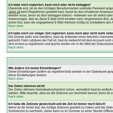
Ich habe mich registriert, kann mich aber nicht einloggen!
Überprüfe erst, ob du den richtigen Benutzernamen und/oder Passwort angeg
Jahre alt
beim Registrieren gewählt hast, musst du den erhaltenen Anweisungen 
werden muss, bevor du dich einloggen kannst - entweder von dir selbst oder v
Anweisungen, falls du diese E-Mail nicht erhalten hast, vergewissere dich,
sicher bist, dass die angegebene E-Mail-Adresse richtig ist, kontaktiere den A
Nach oben
Ich habe mich vor einiger Zeit registriert, kann mich aber nicht mehr einl
Die Gründe dafür sind meistens, dass du entweder einen falschen Usernamen
gelöscht. Falls Letzteres der Fall ist, hast du vielleicht mit dem Account n
dich erneut zu registrieren und tauche wieder ein in die Welt der Diskussion
Nach oben
Wie ändere ich meine Einstellungen?
Deine Einstellungen (sofern du registriert bist) werden in der Datenbank ges
deine Einstellungen ändern
Nach oben
Die Zeiten stimmen nicht!
Die Zeiten stimmen höchstwahrscheinlich schon, vermutlich hast du einfach die Z
wählen. Bitte beachte, dass du die Zeitzone nur wechseln kannst, wenn du ein re
Nach oben
Ich habe die Zeitzone gewechselt und die Zeit ist immer noch falsch!
Wenn du dir sicher bist, die richtige Zeitzone gewählt zu haben und die Ze
Sommerzeit zu wechseln, daher kann es im Sommer zu einer Stunde Differ