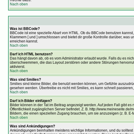
Rechte dazu.
Nach oben
Was ist BBCode?
BBCode ist eine spezielle Abart von HTML. Ob du BBCode benutzen kannst, w
Klammern [ und ] umschlossen und bietet dir große Kontrolle darüber, was u
erreichen kannst.
Nach oben
Darf ich HTML benutzen?
Das hängt davon ab, ob es vom Administrator erlaubt wurde. Falls du es nicht
überschwemmen, die das Layout zerstören oder andere Störungen hervorrufe
aktivierst.
Nach oben
Was sind Smilies?
Smilies sind kleine Bilder, die benutzt werden können, um Gefühle auszudrück
gesehen werden. Übertreibe es nicht mit Smilies, es kann schnell passieren,
Nach oben
Darf ich Bilder einfügen?
Bilder können in der Tat im Beitrag angezeigt werden. Auf jeden Fall gibt e
Öffentlichkeit zugänglichen Server befindet. Z. B. http://www.meineseite.de/m
Bildern, die einen speziellen Zugang brauchen, um sie anzuzeigen (z. B. E
Nach oben
Was sind Ankündigungen?
Ankündigungen beinhalten meistens wichtige Informationen, und du solltes