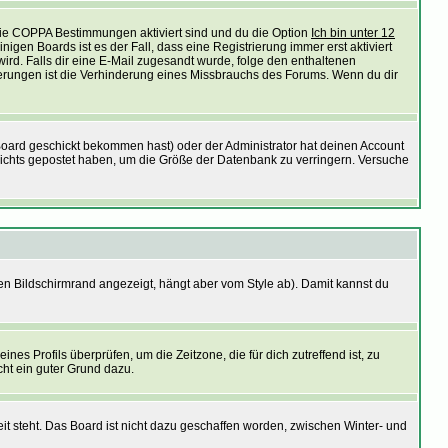
 die COPPA Bestimmungen aktiviert sind und du die Option
Ich bin unter 12
nigen Boards ist es der Fall, dass eine Registrierung immer erst aktiviert
wird. Falls dir eine E-Mail zugesandt wurde, folge den enthaltenen
vierungen ist die Verhinderung eines Missbrauchs des Forums. Wenn du dir
Board geschickt bekommen hast) oder der Administrator hat deinen Account
ie nichts gepostet haben, um die Größe der Datenbank zu verringern. Versuche
en Bildschirmrand angezeigt, hängt aber vom Style ab). Damit kannst du
ines Profils überprüfen, um die Zeitzone, die für dich zutreffend ist, zu
icht ein guter Grund dazu.
it steht. Das Board ist nicht dazu geschaffen worden, zwischen Winter- und