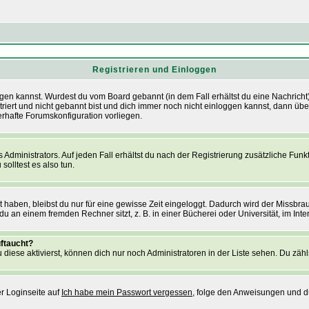
Registrieren und Einloggen
nloggen kannst. Wurdest du vom Board gebannt (in dem Fall erhältst du eine Nachric
triert und nicht gebannt bist und dich immer noch nicht einloggen kannst, dann ü
lerhafte Forumskonfiguration vorliegen.
dministrators. Auf jeden Fall erhältst du nach der Registrierung zusätzliche Funktio
solltest es also tun.
t haben, bleibst du nur für eine gewisse Zeit eingeloggt. Dadurch wird der Missbr
 an einem fremden Rechner sitzt, z. B. in einer Bücherei oder Universität, im Inte
uftaucht?
 diese aktivierst, können dich nur noch Administratoren in der Liste sehen. Du zähl
r Loginseite auf
Ich habe mein Passwort vergessen
, folge den Anweisungen und d