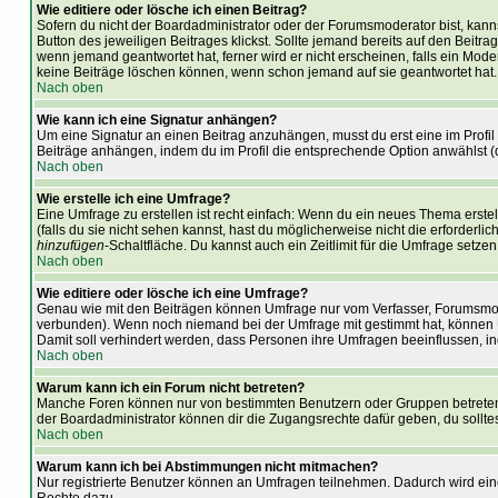
Wie editiere oder lösche ich einen Beitrag?
Sofern du nicht der Boardadministrator oder der Forumsmoderator bist, kanns
Button des jeweiligen Beitrages klickst. Sollte jemand bereits auf den Beitra
wenn jemand geantwortet hat, ferner wird er nicht erscheinen, falls ein Moder
keine Beiträge löschen können, wenn schon jemand auf sie geantwortet hat.
Nach oben
Wie kann ich eine Signatur anhängen?
Um eine Signatur an einen Beitrag anzuhängen, musst du erst eine im Profil er
Beiträge anhängen, indem du im Profil die entsprechende Option anwählst (
Nach oben
Wie erstelle ich eine Umfrage?
Eine Umfrage zu erstellen ist recht einfach: Wenn du ein neues Thema erstells
(falls du sie nicht sehen kannst, hast du möglicherweise nicht die erforder
hinzufügen
-Schaltfläche. Du kannst auch ein Zeitlimit für die Umfrage setze
Nach oben
Wie editiere oder lösche ich eine Umfrage?
Genau wie mit den Beiträgen können Umfrage nur vom Verfasser, Forumsmoder
verbunden). Wenn noch niemand bei der Umfrage mit gestimmt hat, können Us
Damit soll verhindert werden, dass Personen ihre Umfragen beeinflussen, i
Nach oben
Warum kann ich ein Forum nicht betreten?
Manche Foren können nur von bestimmten Benutzern oder Gruppen betreten w
der Boardadministrator können dir die Zugangsrechte dafür geben, du solltes
Nach oben
Warum kann ich bei Abstimmungen nicht mitmachen?
Nur registrierte Benutzer können an Umfragen teilnehmen. Dadurch wird eine 