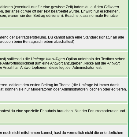
itieren (eventuell nur für eine gewisse Zeit) indem du auf den
Editieren
-
, der anzeigt, wie oft der Text bearbeitet wurde. Er wird nur erscheinen,
lassen, warum sie den Beitrag editierten). Beachte, dass normale Benutzer
rend der Beitragserstellung. Du kannst auch eine Standardsignatur an alle
uroption beim Beitragsschreiben abschaltest)
st) solltest du die
Umfrage hinzufügen
-Option unterhalb der Textbox sehen
ine Antwortmöglichkeit (um eine Antwort anzugeben, klicke auf die
Antwort
 Anzahl an Antwortoptionen, diese legt der Administrator fest.
ren, editiere den ersten Beitrag im Thema (die Umfrage ist immer damit
t, können sie nur Moderatoren oder Administratoren löschen oder editieren.
nntest du eine spezielle Erlaubnis brauchen. Nur der Forumsmoderator und
 noch nicht mitstimmen kannst, hast du vermutlich nicht die erforderlichen