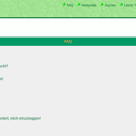
FAQ
Netiquette
Suchen
Letzte 
FAQ
ucht?
n!
ordert, mich einzuloggen!