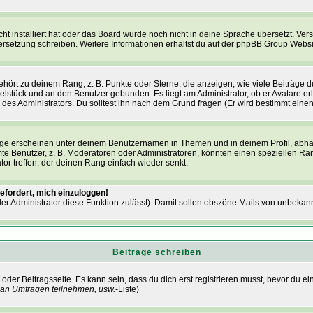
icht installiert hat oder das Board wurde noch nicht in deine Sprache übersetzt. V
 Übersetzung schreiben. Weitere Informationen erhältst du auf der phpBB Group Websi
ört zu deinem Rang, z. B. Punkte oder Sterne, die anzeigen, wie viele Beiträge d
nzelstück und an den Benutzer gebunden. Es liegt am Administrator, ob er Avatare er
des Administrators. Du solltest ihn nach dem Grund fragen (Er wird bestimmt eine
ge erscheinen unter deinem Benutzernamen in Themen und in deinem Profil, abhä
 Benutzer, z. B. Moderatoren oder Administratoren, könnten einen speziellen Rang
or treffen, der deinen Rang einfach wieder senkt.
efordert, mich einzuloggen!
 der Administrator diese Funktion zulässt). Damit sollen obszöne Mails von unbek
Beiträge schreiben
oder Beitragsseite. Es kann sein, dass du dich erst registrieren musst, bevor du 
 an Umfragen teilnehmen, usw.
-Liste)