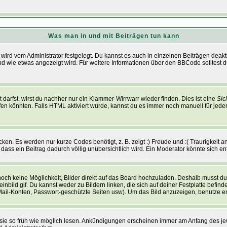
Was man in und mit Beiträgen tun kann
ird vom Administrator festgelegt. Du kannst es auch in einzelnen Beiträgen deakt
nd wie etwas angezeigt wird. Für weitere Informationen über den BBCode solltest d
 darfst, wirst du nachher nur ein Klammer-Wirrwarr wieder finden. Dies ist eine
Sic
n könnten. Falls HTML aktiviert wurde, kannst du es immer noch manuell für jede
en. Es werden nur kurze Codes benötigt, z. B. zeigt :) Freude und :( Traurigkeit an
 dass ein Beitrag dadurch völlig unübersichtlich wird. Ein Moderator könnte sich e
s noch keine Möglichkeit, Bilder direkt auf das Board hochzuladen. Deshalb musst d
einbild.gif. Du kannst weder zu Bildern linken, die sich auf deiner Festplatte befi
-Mail-Konten, Passwort-geschützte Seiten usw). Um das Bild anzuzeigen, benutze 
t sie so früh wie möglich lesen. Ankündigungen erscheinen immer am Anfang des 