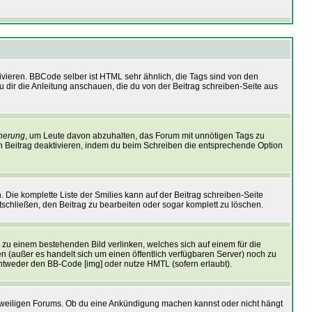
ivieren. BBCode selber ist HTML sehr ähnlich, die Tags sind von den
u dir die Anleitung anschauen, die du von der Beitrag schreiben-Seite aus
herung
, um Leute davon abzuhalten, das Forum mit unnötigen Tags zu
n Beitrag deaktivieren, indem du beim Schreiben die entsprechende Option
. Die komplette Liste der Smilies kann auf der Beitrag schreiben-Seite
ntschließen, den Beitrag zu bearbeiten oder sogar komplett zu löschen.
u zu einem bestehenden Bild verlinken, welches sich auf einem für die
nden (außer es handelt sich um einen öffentlich verfügbaren Server) noch zu
entweder den BB-Code [img] oder nutze HMTL (sofern erlaubt).
jeweiligen Forums. Ob du eine Ankündigung machen kannst oder nicht hängt