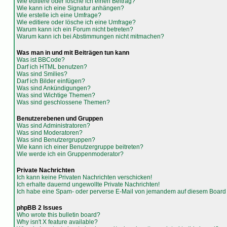
Wie editiere oder lösche ich einen Beitrag?
Wie kann ich eine Signatur anhängen?
Wie erstelle ich eine Umfrage?
Wie editiere oder lösche ich eine Umfrage?
Warum kann ich ein Forum nicht betreten?
Warum kann ich bei Abstimmungen nicht mitmachen?
Was man in und mit Beiträgen tun kann
Was ist BBCode?
Darf ich HTML benutzen?
Was sind Smilies?
Darf ich Bilder einfügen?
Was sind Ankündigungen?
Was sind Wichtige Themen?
Was sind geschlossene Themen?
Benutzerebenen und Gruppen
Was sind Administratoren?
Was sind Moderatoren?
Was sind Benutzergruppen?
Wie kann ich einer Benutzergruppe beitreten?
Wie werde ich ein Gruppenmoderator?
Private Nachrichten
Ich kann keine Privaten Nachrichten verschicken!
Ich erhalte dauernd ungewollte Private Nachrichten!
Ich habe eine Spam- oder perverse E-Mail von jemandem auf diesem Board 
phpBB 2 Issues
Who wrote this bulletin board?
Why isn't X feature available?