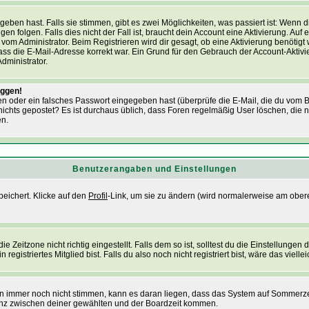
eben hast. Falls sie stimmen, gibt es zwei Möglichkeiten, was passiert ist: Wenn
folgen. Falls dies nicht der Fall ist, braucht dein Account eine Aktivierung. Auf ei
om Administrator. Beim Registrieren wird dir gesagt, ob eine Aktivierung benötigt 
 dass die E-Mail-Adresse korrekt war. Ein Grund für den Gebrauch der Account-Akti
dministrator.
oggen!
 oder ein falsches Passwort eingegeben hast (überprüfe die E-Mail, die du vom 
och nichts gepostet? Es ist durchaus üblich, dass Foren regelmäßig User löschen, d
en.
Benutzerangaben und Einstellungen
peichert. Klicke auf den
Profil
-Link, um sie zu ändern (wird normalerweise am ober
eitzone nicht richtig eingestellt. Falls dem so ist, solltest du die Einstellungen de
gistriertes Mitglied bist. Falls du also noch nicht registriert bist, wäre das vielle
iten immer noch nicht stimmen, kann es daran liegen, dass das System auf Sommerze
enz zwischen deiner gewählten und der Boardzeit kommen.