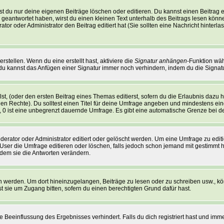
t du nur deine eigenen Beiträge löschen oder editieren. Du kannst einen Beitrag ed
g geantwortet haben, wirst du einen kleinen Text unterhalb des Beitrags lesen können
ator oder Administrator den Beitrag editiert hat (Sie sollten eine Nachricht hinter
stellen. Wenn du eine erstellt hast, aktiviere die
Signatur anhängen
-Funktion wäh
du kannst das Anfügen einer Signatur immer noch verhindern, indem du die Signat
t, (oder den ersten Beitrag eines Themas editierst, sofern du die Erlaubnis dazu ha
lichen Rechte). Du solltest einen Titel für deine Umfrage angeben und mindestens e
n, 0 ist eine unbegrenzt dauernde Umfrage. Es gibt eine automatische Grenze bei der
ator oder Administrator editiert oder gelöscht werden. Um eine Umfrage zu editie
er die Umfrage editieren oder löschen, falls jedoch schon jemand mit gestimmt ha
ndem sie die Antworten verändern.
erden. Um dort hineinzugelangen, Beiträge zu lesen oder zu schreiben usw., kö
t sie um Zugang bitten, sofern du einen berechtigten Grund dafür hast.
Beeinflussung des Ergebnisses verhindert. Falls du dich registriert hast und immer