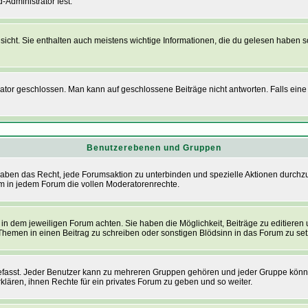
-Administrator fest.
cht. Sie enthalten auch meistens wichtige Informationen, die du gelesen haben s
 geschlossen. Man kann auf geschlossene Beiträge nicht antworten. Falls eine U
Benutzerebenen und Gruppen
aben das Recht, jede Forumsaktion zu unterbinden und spezielle Aktionen durchz
 in jedem Forum die vollen Moderatorenrechte.
n dem jeweiligen Forum achten. Sie haben die Möglichkeit, Beiträge zu editieren 
emen in einen Beitrag zu schreiben oder sonstigen Blödsinn in das Forum zu set
sst. Jeder Benutzer kann zu mehreren Gruppen gehören und jeder Gruppe können s
lären, ihnen Rechte für ein privates Forum zu geben und so weiter.