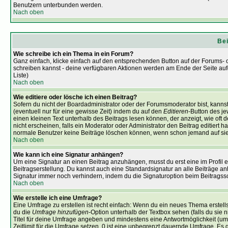
Benutzern unterbunden werden.
Nach oben
Bei
Wie schreibe ich ein Thema in ein Forum?
Ganz einfach, klicke einfach auf den entsprechenden Button auf der Forums- od
schreiben kannst - deine verfügbaren Aktionen werden am Ende der Seite aufg
Liste)
Nach oben
Wie editiere oder lösche ich einen Beitrag?
Sofern du nicht der Boardadministrator oder der Forumsmoderator bist, kannst
(eventuell nur für eine gewisse Zeit) indem du auf den
Editieren
-Button des je
einen kleinen Text unterhalb des Beitrags lesen können, der anzeigt, wie oft d
nicht erscheinen, falls ein Moderator oder Administrator den Beitrag editiert h
normale Benutzer keine Beiträge löschen können, wenn schon jemand auf sie
Nach oben
Wie kann ich eine Signatur anhängen?
Um eine Signatur an einen Beitrag anzuhängen, musst du erst eine im Profil ers
Beitragserstellung. Du kannst auch eine Standardsignatur an alle Beiträge a
Signatur immer noch verhindern, indem du die Signaturoption beim Beitragss
Nach oben
Wie erstelle ich eine Umfrage?
Eine Umfrage zu erstellen ist recht einfach: Wenn du ein neues Thema erstellst
du die
Umfrage hinzufügen
-Option unterhalb der Textbox sehen (falls du sie 
Titel für deine Umfrage angeben und mindestens eine Antwortmöglichkeit (um
Zeitlimit für die Umfrage setzen, 0 ist eine unbegrenzt dauernde Umfrage. Es 