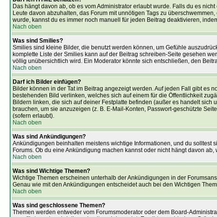
Das hängt davon ab, ob es vom Administrator erlaubt wurde. Falls du es nicht 
Leute davon abzuhalten, das Forum mit unnötigen Tags zu überschwemmen, di
wurde, kannst du es immer noch manuell für jeden Beitrag deaktivieren, inde
Nach oben
Was sind Smilies?
Smilies sind kleine Bilder, die benutzt werden können, um Gefühle auszudrücke
komplette Liste der Smilies kann auf der Beitrag schreiben-Seite gesehen werd
völlig unübersichtlich wird. Ein Moderator könnte sich entschließen, den Beit
Nach oben
Darf ich Bilder einfügen?
Bilder können in der Tat im Beitrag angezeigt werden. Auf jeden Fall gibt es
bestehenden Bild verlinken, welches sich auf einem für die Öffentlichkeit zugä
Bildern linken, die sich auf deiner Festplatte befinden (außer es handelt sich
brauchen, um sie anzuzeigen (z. B. E-Mail-Konten, Passwort-geschützte Sei
(sofern erlaubt).
Nach oben
Was sind Ankündigungen?
Ankündigungen beinhalten meistens wichtige Informationen, und du solltest 
Forums. Ob du eine Ankündigung machen kannst oder nicht hängt davon ab, was
Nach oben
Was sind Wichtige Themen?
Wichtige Themen erscheinen unterhalb der Ankündigungen in der Forumsansich
Genau wie mit den Ankündigungen entscheidet auch bei den Wichtigen Themen d
Nach oben
Was sind geschlossene Themen?
Themen werden entweder vom Forumsmoderator oder dem Board-Administrator