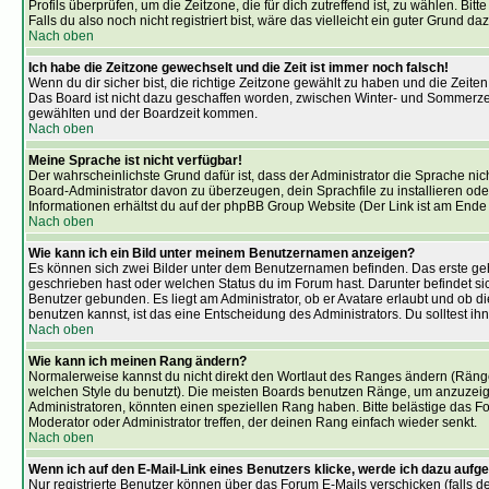
Profils überprüfen, um die Zeitzone, die für dich zutreffend ist, zu wählen. Bit
Falls du also noch nicht registriert bist, wäre das vielleicht ein guter Grund daz
Nach oben
Ich habe die Zeitzone gewechselt und die Zeit ist immer noch falsch!
Wenn du dir sicher bist, die richtige Zeitzone gewählt zu haben und die Zeit
Das Board ist nicht dazu geschaffen worden, zwischen Winter- und Sommerze
gewählten und der Boardzeit kommen.
Nach oben
Meine Sprache ist nicht verfügbar!
Der wahrscheinlichste Grund dafür ist, dass der Administrator die Sprache nic
Board-Administrator davon zu überzeugen, dein Sprachfile zu installieren oder
Informationen erhältst du auf der phpBB Group Website (Der Link ist am Ende 
Nach oben
Wie kann ich ein Bild unter meinem Benutzernamen anzeigen?
Es können sich zwei Bilder unter dem Benutzernamen befinden. Das erste gehö
geschrieben hast oder welchen Status du im Forum hast. Darunter befindet sic
Benutzer gebunden. Es liegt am Administrator, ob er Avatare erlaubt und ob 
benutzen kannst, ist das eine Entscheidung des Administrators. Du solltest i
Nach oben
Wie kann ich meinen Rang ändern?
Normalerweise kannst du nicht direkt den Wortlaut des Ranges ändern (Rän
welchen Style du benutzt). Die meisten Boards benutzen Ränge, um anzuzeig
Administratoren, könnten einen speziellen Rang haben. Bitte belästige das F
Moderator oder Administrator treffen, der deinen Rang einfach wieder senkt.
Nach oben
Wenn ich auf den E-Mail-Link eines Benutzers klicke, werde ich dazu aufge
Nur registrierte Benutzer können über das Forum E-Mails verschicken (falls d