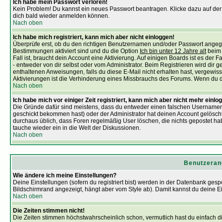
Ich habe mein Passwort verloren!
Kein Problem! Du kannst ein neues Passwort beantragen. Klicke dazu auf der
dich bald wieder anmelden können.
Nach oben
Ich habe mich registriert, kann mich aber nicht einloggen!
Überprüfe erst, ob du den richtigen Benutzernamen und/oder Passwort angegeb
Bestimmungen aktiviert sind und du die Option
Ich bin unter 12 Jahre alt
beim 
Fall ist, braucht dein Account eine Aktivierung. Auf einigen Boards ist es der 
- entweder von dir selbst oder vom Administrator. Beim Registrieren wird dir g
enthaltenen Anweisungen, falls du diese E-Mail nicht erhalten hast, vergewis
Aktivierungen ist die Verhinderung eines Missbrauchs des Forums. Wenn du dir 
Nach oben
Ich habe mich vor einiger Zeit registriert, kann mich aber nicht mehr einlo
Die Gründe dafür sind meistens, dass du entweder einen falschen Usernamen 
geschickt bekommen hast) oder der Administrator hat deinen Account gelöscht. F
durchaus üblich, dass Foren regelmäßig User löschen, die nichts gepostet ha
tauche wieder ein in die Welt der Diskussionen.
Nach oben
Benutzeran
Wie ändere ich meine Einstellungen?
Deine Einstellungen (sofern du registriert bist) werden in der Datenbank gesp
Bildschirmrand angezeigt, hängt aber vom Style ab). Damit kannst du deine 
Nach oben
Die Zeiten stimmen nicht!
Die Zeiten stimmen höchstwahrscheinlich schon, vermutlich hast du einfach die Z