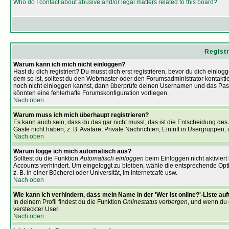
Who do I contact about abusive and/or legal matters related to this board?
Regist
Warum kann ich mich nicht einloggen?
Hast du dich registriert? Du musst dich erst registrieren, bevor du dich einl
dem so ist, solltest du den Webmaster oder den Forumsadministrator kontaktie
noch nicht einloggen kannst, dann überprüfe deinen Usernamen und das Passwor
könnten eine fehlerhafte Forumskonfiguration vorliegen.
Nach oben
Warum muss ich mich überhaupt registrieren?
Es kann auch sein, dass du das gar nicht musst, das ist die Entscheidung des A
Gäste nicht haben, z. B. Avatare, Private Nachrichten, Eintritt in Usergruppen, 
Nach oben
Warum logge ich mich automatisch aus?
Solltest du die Funktion
Automatisch einloggen
beim Einloggen nicht aktiviert
Accounts verhindert. Um eingeloggt zu bleiben, wähle die entsprechende Opt
z. B. in einer Bücherei oder Universität, im Internetcafé usw.
Nach oben
Wie kann ich verhindern, dass mein Name in der 'Wer ist online?'-Liste au
In deinem Profil findest du die Funktion
Onlinestatus verbergen
, und wenn du 
versteckter User.
Nach oben