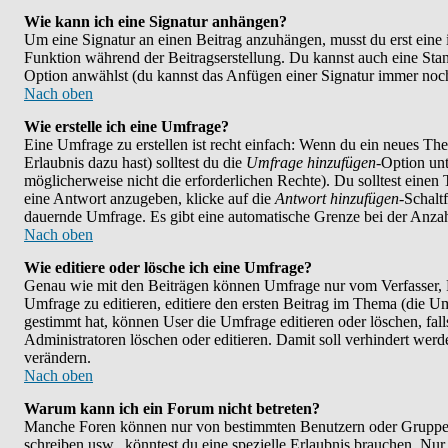
Wie kann ich eine Signatur anhängen?
Um eine Signatur an einen Beitrag anzuhängen, musst du erst eine im 
Funktion während der Beitragserstellung. Du kannst auch eine Stan
Option anwählst (du kannst das Anfügen einer Signatur immer noch
Nach oben
Wie erstelle ich eine Umfrage?
Eine Umfrage zu erstellen ist recht einfach: Wenn du ein neues Them
Erlaubnis dazu hast) solltest du die
Umfrage hinzufügen
-Option unt
möglicherweise nicht die erforderlichen Rechte). Du solltest eine
eine Antwort anzugeben, klicke auf die
Antwort hinzufügen
-Schalt
dauernde Umfrage. Es gibt eine automatische Grenze bei der Anzahl
Nach oben
Wie editiere oder lösche ich eine Umfrage?
Genau wie mit den Beiträgen können Umfrage nur vom Verfasser, F
Umfrage zu editieren, editiere den ersten Beitrag im Thema (die 
gestimmt hat, können User die Umfrage editieren oder löschen, fal
Administratoren löschen oder editieren. Damit soll verhindert wer
verändern.
Nach oben
Warum kann ich ein Forum nicht betreten?
Manche Foren können nur von bestimmten Benutzern oder Gruppen 
schreiben usw., könntest du eine spezielle Erlaubnis brauchen. N