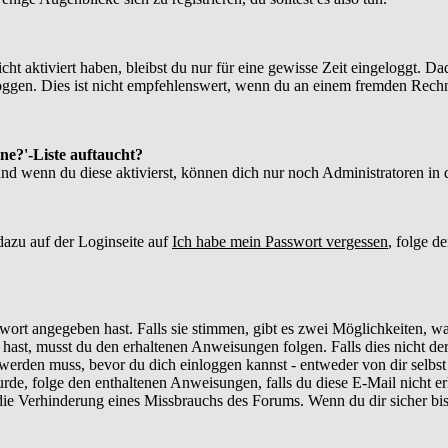
ht aktiviert haben, bleibst du nur für eine gewisse Zeit eingeloggt. 
gen. Dies ist nicht empfehlenswert, wenn du an einem fremden Rechner s
ne?'-Liste auftaucht?
und wenn du diese aktivierst, können dich nur noch Administratoren in d
azu auf der Loginseite auf
Ich habe mein Passwort vergessen
, folge d
wort angegeben hast. Falls sie stimmen, gibt es zwei Möglichkeiten, w
hast, musst du den erhaltenen Anweisungen folgen. Falls dies nicht der 
rt werden muss, bevor du dich einloggen kannst - entweder von dir selbs
urde, folge den enthaltenen Anweisungen, falls du diese E-Mail nicht er
e Verhinderung eines Missbrauchs des Forums. Wenn du dir sicher bist,