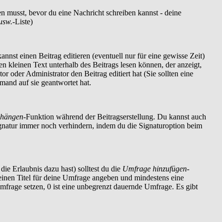
en musst, bevor du eine Nachricht schreiben kannst - deine
usw.
-Liste)
nnst einen Beitrag editieren (eventuell nur für eine gewisse Zeit)
nen kleinen Text unterhalb des Beitrags lesen können, der anzeigt,
r oder Administrator den Beitrag editiert hat (Sie sollten eine
mand auf sie geantwortet hat.
nhängen
-Funktion während der Beitragserstellung. Du kannst auch
ignatur immer noch verhindern, indem du die Signaturoption beim
die Erlaubnis dazu hast) solltest du die
Umfrage hinzufügen
-
t einen Titel für deine Umfrage angeben und mindestens eine
Umfrage setzen, 0 ist eine unbegrenzt dauernde Umfrage. Es gibt