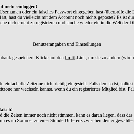
cht mehr einloggen!
 Usernamen oder ein falsches Passwort eingegeben hast (überprüfe die
l ist, hast du vielleicht mit dem Account noch nichts gepostet? Es ist d
he dich erneut zu registrieren und tauche wieder ein in die Welt der D
Benutzerangaben und Einstellungen
tenbank gespeichert. Klicke auf den
Profil
-Link, um sie zu ändern (wird
infach die Zeitzone nicht richtig eingestellt. Falls dem so ist, solltes
itzone nur wechseln kannst, wenn du ein registriertes Mitglied bist. Falls
falsch!
nd die Zeiten immer noch nicht stimmen, kann es daran liegen, dass das
nn es im Sommer zu einer Stunde Differenz zwischen deiner gewählte