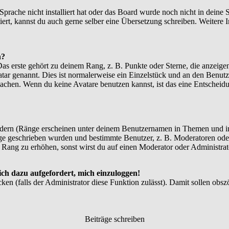
 Sprache nicht installiert hat oder das Board wurde noch nicht in dein
xistiert, kannst du auch gerne selber eine Übersetzung schreiben. Weite
n?
 erste gehört zu deinem Rang, z. B. Punkte oder Sterne, die anzeigen
atar genannt. Dies ist normalerweise ein Einzelstück und an den Benutz
achen. Wenn du keine Avatare benutzen kannst, ist das eine Entscheidu
ndern (Ränge erscheinen unter deinem Benutzernamen in Themen und in
e geschrieben wurden und bestimmte Benutzer, z. B. Moderatoren oder
 Rang zu erhöhen, sonst wirst du auf einen Moderator oder Administrato
ich dazu aufgefordert, mich einzuloggen!
cken (falls der Administrator diese Funktion zulässt). Damit sollen o
Beiträge schreiben