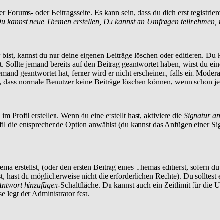
 Forums- oder Beitragsseite. Es kann sein, dass du dich erst registrier
u kannst neue Themen erstellen, Du kannst an Umfragen teilnehmen, 
ist, kannst du nur deine eigenen Beiträge löschen oder editieren. Du ka
t. Sollte jemand bereits auf den Beitrag geantwortet haben, wirst du ei
and geantwortet hat, ferner wird er nicht erscheinen, falls ein Moderato
te, dass normale Benutzer keine Beiträge löschen können, wenn schon je
m Profil erstellen. Wenn du eine erstellt hast, aktiviere die
Signatur a
ofil die entsprechende Option anwählst (du kannst das Anfügen einer S
a erstellst, (oder den ersten Beitrag eines Themas editierst, sofern du 
st, hast du möglicherweise nicht die erforderlichen Rechte). Du solltes
Antwort hinzufügen
-Schaltfläche. Du kannst auch ein Zeitlimit für die 
 legt der Administrator fest.