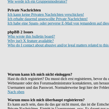
Wie werde ich ein Gruppenmoderator?
Private Nachrichten
Ich kann keine Privaten Nachrichten verschicken!
Ich erhalte dauernd ungewollte Private Nachrichten!
Ich habe eine Spam- oder perverse E-Mail von jemandem auf dies
phpBB 2 Issues
Who wrote this bulletin board?
Why isn't X feature available?
Who do I contact about abusive and/or legal matters related to thi
Warum kann ich mich nicht einloggen?
Hast du dich registriert? Du musst dich erst registrieren, bevor d
Webmaster oder den Forumsadministrator kontaktieren, um herauszu
Usernamen und das Passwort. Normalerweise liegt hier der Fehler, 
Nach oben
Warum muss ich mich überhaupt registrieren?
Es kann auch sein, dass du das gar nicht musst, das ist die Entsch
Private Nachrichten, Eintritt in Usergruppen, usw. Es dauert nur we