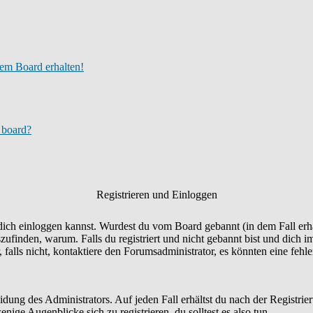
em Board erhalten!
s board?
Registrieren und Einloggen
u dich einloggen kannst. Wurdest du vom Board gebannt (in dem Fall erhä
finden, warum. Falls du registriert und nicht gebannt bist und dich 
falls nicht, kontaktiere den Forumsadministrator, es könnten eine fehl
eidung des Administrators. Auf jeden Fall erhältst du nach der Registrie
nige Augenblicke sich zu registrieren, du solltest es also tun.