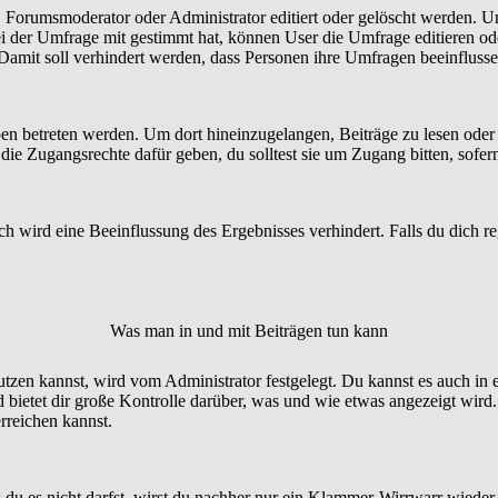
orumsmoderator oder Administrator editiert oder gelöscht werden. Um
der Umfrage mit gestimmt hat, können User die Umfrage editieren ode
 Damit soll verhindert werden, dass Personen ihre Umfragen beeinfluss
etreten werden. Um dort hineinzugelangen, Beiträge zu lesen oder zu
e Zugangsrechte dafür geben, du solltest sie um Zugang bitten, sofern
 wird eine Beeinflussung des Ergebnisses verhindert. Falls du dich reg
Was man in und mit Beiträgen tun kann
n kannst, wird vom Administrator festgelegt. Du kannst es auch in 
bietet dir große Kontrolle darüber, was und wie etwas angezeigt wird.
rreichen kannst.
 du es nicht darfst, wirst du nachher nur ein Klammer-Wirrwarr wieder 