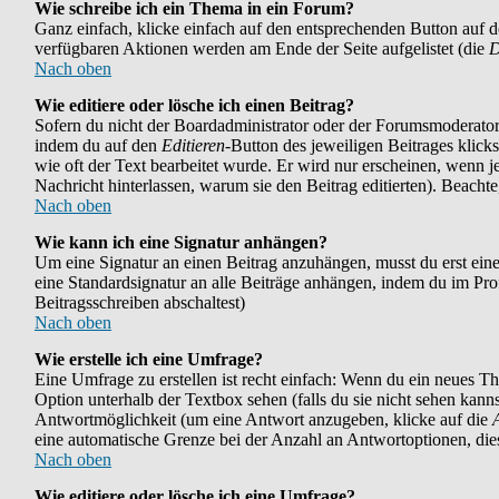
Wie schreibe ich ein Thema in ein Forum?
Ganz einfach, klicke einfach auf den entsprechenden Button auf der
verfügbaren Aktionen werden am Ende der Seite aufgelistet (die
D
Nach oben
Wie editiere oder lösche ich einen Beitrag?
Sofern du nicht der Boardadministrator oder der Forumsmoderator b
indem du auf den
Editieren
-Button des jeweiligen Beitrages klicks
wie oft der Text bearbeitet wurde. Er wird nur erscheinen, wenn jem
Nachricht hinterlassen, warum sie den Beitrag editierten). Beach
Nach oben
Wie kann ich eine Signatur anhängen?
Um eine Signatur an einen Beitrag anzuhängen, musst du erst eine i
eine Standardsignatur an alle Beiträge anhängen, indem du im Pr
Beitragsschreiben abschaltest)
Nach oben
Wie erstelle ich eine Umfrage?
Eine Umfrage zu erstellen ist recht einfach: Wenn du ein neues Them
Option unterhalb der Textbox sehen (falls du sie nicht sehen kann
Antwortmöglichkeit (um eine Antwort anzugeben, klicke auf die
eine automatische Grenze bei der Anzahl an Antwortoptionen, diese
Nach oben
Wie editiere oder lösche ich eine Umfrage?