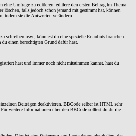
 eine Umfrage zu editieren, editiere den ersten Beitrag im Thema
r löschen, falls jedoch schon jemand mit gestimmt hat, können
en, indem sie die Antworten verändern.
 schreiben usw., könntest du eine spezielle Erlaubnis brauchen.
 du einen berechtigten Grund dafür hast.
istriert hast und immer noch nicht mitstimmen kannst, hast du
einzelnen Beiträgen deaktivieren. BBCode selber ist HTML sehr
 Für weitere Informationen über den BBCode solltest du dir die
finden. Dies ist eine
Sicherung
, um Leute davon abzuhalten, das