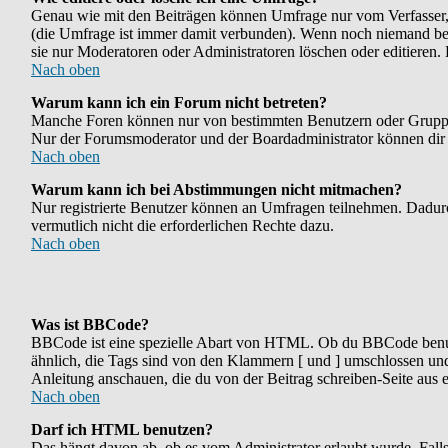
Genau wie mit den Beiträgen können Umfrage nur vom Verfasser, F
(die Umfrage ist immer damit verbunden). Wenn noch niemand bei 
sie nur Moderatoren oder Administratoren löschen oder editieren.
Nach oben
Warum kann ich ein Forum nicht betreten?
Manche Foren können nur von bestimmten Benutzern oder Gruppen b
Nur der Forumsmoderator und der Boardadministrator können dir di
Nach oben
Warum kann ich bei Abstimmungen nicht mitmachen?
Nur registrierte Benutzer können an Umfragen teilnehmen. Dadurch
vermutlich nicht die erforderlichen Rechte dazu.
Nach oben
Was ist BBCode?
BBCode ist eine spezielle Abart von HTML. Ob du BBCode benutze
ähnlich, die Tags sind von den Klammern [ und ] umschlossen und 
Anleitung anschauen, die du von der Beitrag schreiben-Seite aus e
Nach oben
Darf ich HTML benutzen?
Das hängt davon ab, ob es vom Administrator erlaubt wurde. Falls