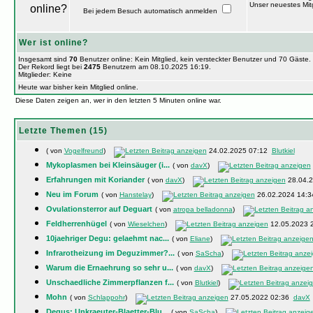
Unser neuestes Mitg
Bei jedem Besuch automatisch anmelden
Wer ist online?
Insgesamt sind
70
Benutzer online: Kein Mitglied, kein versteckter Benutzer und 70 Gäste
Der Rekord liegt bei
2475
Benutzern am 08.10.2025 16:19.
Mitglieder: Keine
Heute war bisher kein Mitglied online.
Diese Daten zeigen an, wer in den letzten 5 Minuten online war.
Letzte Themen (15)
( von
Vogelfreund
)
24.02.2025 07:12
Blutkiel
Mykoplasmen bei Kleinsäuger (i...
( von
davX
)
Erfahrungen mit Koriander
( von
davX
)
28.04.
Neu im Forum
( von
Hanstelay
)
26.02.2024 14:
Ovulationsterror auf Deguart
( von
atropa belladonna
)
Feldherrenhügel
( von
Wieselchen
)
12.05.2023 
10jaehriger Degu: gelaehmt nac...
( von
Eliane
)
Infrarotheizung im Deguzimmer?...
( von
SaScha
)
Warum die Ernaehrung so sehr u...
( von
davX
)
Unschaedliche Zimmerpflanzen f...
( von
Blutkiel
)
Mohn
( von
Schlappohr
)
27.05.2022 02:36
davX
Degus: Unkraeuter-Blaetter-Blu...
( von
SaScha
)