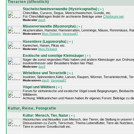
Tierarten (öffentlich)
Stachelschweinverwandte (Hystricognatha)
[ + ]
Chinchillas, Cururos, Degus, Meerschweinchen, Gundis, etc.
Für Chinchillafragen findet ihr archivierte Beiträge unter
Chinforum.net
.
Moderator
davX
Mäuseverwandte (Myomorpha)
[ + ]
Akazienratten, Hamster, Hamsterratten, Lemminge, Mäuse, Rennmäuse, Rat
Moderatoren
Murx Pickwick
,
Vanessa87
Hasentiere (Lagomorpha)
[ + ]
Kaninchen, Hasen, Pikas etc.
Moderator
Murx Pickwick
Exotische und sonstige Kleinsäuger
[ + ]
Nager die sonst nirgendwo Platz haben und andere Kleinsäuger aus Ordnung
Insektenfresser oder Beuteltiere finden hier Platz.
Moderator
davX
Wirbellose und Terraristik
[ + ]
Insekten, Spinnentiere,Käfer, Larven, Raupen, Würmer, Terrarientechnik, Terr
Moderatoren
davX
,
Vanessa87
Vögel und Wildtiere
[ + ]
Forum für einheimische und exotische Vögel sowie Begegnungen, Beobacht
Wildtieren.
Achtung: Wildkaninchen und Hasen haben ihr eigenes Forum: Beiträge zu di
Kultur, Reise, Fotografie
Kultur: Mensch, Tier, Natur
[ + ]
Historisches und Aktuelles zum Mensch, den Tieren, die Stellung in unserer 
Diskussionen zu Zucht, Tierschutz, Thema Lebendfutter, Tiere als Nutztiere,
Tiere in unserer Gesellschaft etc.