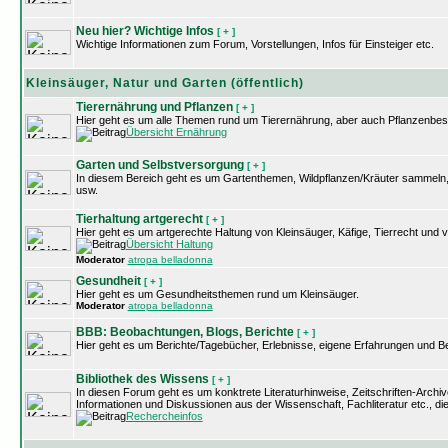
Neu hier? Wichtige Infos
[ + ]
Wichtige Informationen zum Forum, Vorstellungen, Infos für Einsteiger etc.
Kleinsäuger, Natur und Garten (öffentlich)
Tierernährung und Pflanzen
[ + ]
Hier geht es um alle Themen rund um Tierernährung, aber auch Pflanzenbe
Übersicht Ernährung
Garten und Selbstversorgung
[ + ]
In diesem Bereich geht es um Gartenthemen, Wildpflanzen/Kräuter sammeln
usw.
Tierhaltung artgerecht
[ + ]
Hier geht es um artgerechte Haltung von Kleinsäuger, Käfige, Tierrecht un
Übersicht Haltung
Moderator
atropa belladonna
Gesundheit
[ + ]
Hier geht es um Gesundheitsthemen rund um Kleinsäuger.
Moderator
atropa belladonna
BBB: Beobachtungen, Blogs, Berichte
[ + ]
Hier geht es um Berichte/Tagebücher, Erlebnisse, eigene Erfahrungen und 
Bibliothek des Wissens
[ + ]
In diesen Forum geht es um konktrete Literaturhinweise, Zeitschriften-Arch
Informationen und Diskussionen aus der Wissenschaft, Fachliteratur etc., d
Rechercheinfos