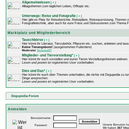
Allgemeinwissen
[ + ]
Alltagsthemen zum täglichen Leben, Offtopic etc.
Unterwegs: Reise und Fotografie
[ + ]
Hier gibt es Platz für Reiseberichte, Reisepläne, Reiseausrüstung, Themen 
Fotografietechnik, aber auch für eure Fotos und Diskussionen zum Thema Fo
Marktplatz und Mitgliederbereich
Tauschbörse
[ + ]
Hier könnt ihr Literatur, Tierzubehör, Pflanzen etc. suchen, anbieten und tau
Keine Tierangebote!
(ausgenommen Futtertiere)
Moderator
Vanessa87
Mitglieder- und Tiervorstellung*
[ + ]
Hier könnt ihr euch vorstellen und euren Tieren Vorstellungsthemen widmen.
Lesen und posten ist registrierten User vorbehalten.
Dies und Das*
[ + ]
Hier könnt ihr euch über Themen unterhalten, die nichts mit Degupedia zu tu
Dinge ansprechen.
Lesen und posten ist registrierten User vorbehalten.
Degupedia-Forum
Anmelden
Benutzername:
Unsere Benutzer h
Passwort:
Wir haben
367
Mitgl