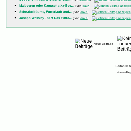
Maibeeren oder Kamtschatka-Bee...
( von
davX
)
Schnaitelbäume, Futterlaub und...
( von
davX
)
Joseph Wessley 1877: Das Futte...
( von
davX
)
Neue Beiträge
Partnersei
Powered by