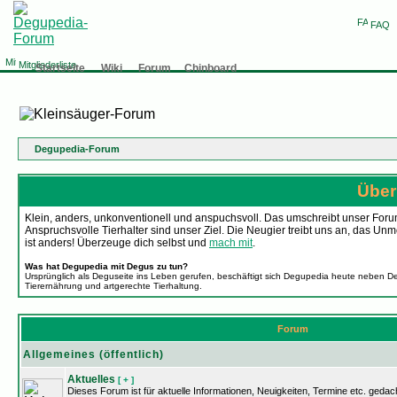
FAQ
Mitgliederliste
Startseite
Wiki
Forum
Chinboard
Degupedia-Forum
Über
Klein, anders, unkonventionell und anspuchsvoll. Das umschreibt unser Forum
Anspruchsvolle Tierhalter sind unser Ziel. Die Neugier treibt uns an, da
ist anders! Überzeuge dich selbst und
mach mit
.
Was hat Degupedia mit Degus zu tun?
Ursprünglich als Deguseite ins Leben gerufen, beschäftigt sich Degupedia heute neben D
Tierernährung und artgerechte Tierhaltung.
Forum
Allgemeines (öffentlich)
Aktuelles
[ + ]
Dieses Forum ist für aktuelle Informationen, Neuigkeiten, Termine etc. gedach