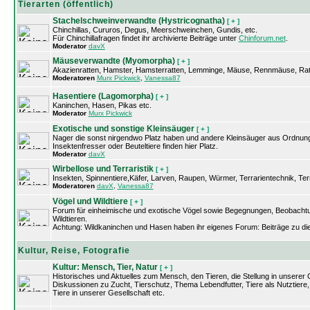
Tierarten (öffentlich)
Stachelschweinverwandte (Hystricognatha)
[ + ]
Chinchillas, Cururos, Degus, Meerschweinchen, Gundis, etc.
Für Chinchillafragen findet ihr archivierte Beiträge unter
Chinforum.net
.
Moderator
davX
Mäuseverwandte (Myomorpha)
[ + ]
Akazienratten, Hamster, Hamsterratten, Lemminge, Mäuse, Rennmäuse, Rat
Moderatoren
Murx Pickwick
,
Vanessa87
Hasentiere (Lagomorpha)
[ + ]
Kaninchen, Hasen, Pikas etc.
Moderator
Murx Pickwick
Exotische und sonstige Kleinsäuger
[ + ]
Nager die sonst nirgendwo Platz haben und andere Kleinsäuger aus Ordnung
Insektenfresser oder Beuteltiere finden hier Platz.
Moderator
davX
Wirbellose und Terraristik
[ + ]
Insekten, Spinnentiere,Käfer, Larven, Raupen, Würmer, Terrarientechnik, Terr
Moderatoren
davX
,
Vanessa87
Vögel und Wildtiere
[ + ]
Forum für einheimische und exotische Vögel sowie Begegnungen, Beobacht
Wildtieren.
Achtung: Wildkaninchen und Hasen haben ihr eigenes Forum: Beiträge zu di
Kultur, Reise, Fotografie
Kultur: Mensch, Tier, Natur
[ + ]
Historisches und Aktuelles zum Mensch, den Tieren, die Stellung in unserer 
Diskussionen zu Zucht, Tierschutz, Thema Lebendfutter, Tiere als Nutztiere,
Tiere in unserer Gesellschaft etc.