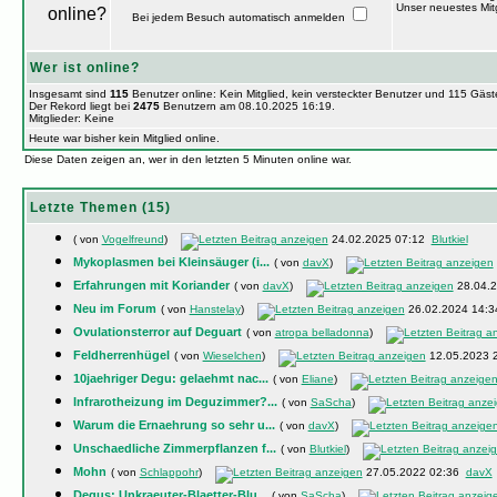
Unser neuestes Mitg
Bei jedem Besuch automatisch anmelden
Wer ist online?
Insgesamt sind
115
Benutzer online: Kein Mitglied, kein versteckter Benutzer und 115 Gäs
Der Rekord liegt bei
2475
Benutzern am 08.10.2025 16:19.
Mitglieder: Keine
Heute war bisher kein Mitglied online.
Diese Daten zeigen an, wer in den letzten 5 Minuten online war.
Letzte Themen (15)
( von
Vogelfreund
)
24.02.2025 07:12
Blutkiel
Mykoplasmen bei Kleinsäuger (i...
( von
davX
)
Erfahrungen mit Koriander
( von
davX
)
28.04.
Neu im Forum
( von
Hanstelay
)
26.02.2024 14:
Ovulationsterror auf Deguart
( von
atropa belladonna
)
Feldherrenhügel
( von
Wieselchen
)
12.05.2023 
10jaehriger Degu: gelaehmt nac...
( von
Eliane
)
Infrarotheizung im Deguzimmer?...
( von
SaScha
)
Warum die Ernaehrung so sehr u...
( von
davX
)
Unschaedliche Zimmerpflanzen f...
( von
Blutkiel
)
Mohn
( von
Schlappohr
)
27.05.2022 02:36
davX
Degus: Unkraeuter-Blaetter-Blu...
( von
SaScha
)