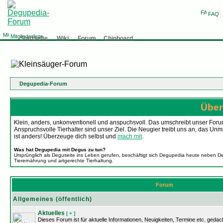
FAQ
Mitgliederliste
Startseite
Wiki
Forum
Chinboard
Degupedia-Forum
Über
Klein, anders, unkonventionell und anspuchsvoll. Das umschreibt unser Forum
Anspruchsvolle Tierhalter sind unser Ziel. Die Neugier treibt uns an, da
ist anders! Überzeuge dich selbst und
mach mit
.
Was hat Degupedia mit Degus zu tun?
Ursprünglich als Deguseite ins Leben gerufen, beschäftigt sich Degupedia heute neben D
Tierernährung und artgerechte Tierhaltung.
Forum
Allgemeines (öffentlich)
Aktuelles
[ + ]
Dieses Forum ist für aktuelle Informationen, Neuigkeiten, Termine etc. gedach