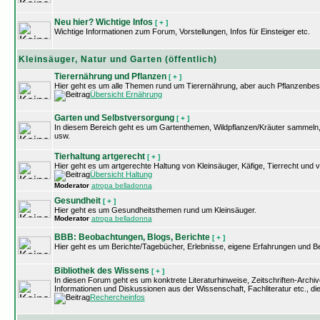
Neu hier? Wichtige Infos
[ + ]
Wichtige Informationen zum Forum, Vorstellungen, Infos für Einsteiger etc.
Kleinsäuger, Natur und Garten (öffentlich)
Tierernährung und Pflanzen
[ + ]
Hier geht es um alle Themen rund um Tierernährung, aber auch Pflanzenbe
Übersicht Ernährung
Garten und Selbstversorgung
[ + ]
In diesem Bereich geht es um Gartenthemen, Wildpflanzen/Kräuter sammeln
usw.
Tierhaltung artgerecht
[ + ]
Hier geht es um artgerechte Haltung von Kleinsäuger, Käfige, Tierrecht un
Übersicht Haltung
Moderator
atropa belladonna
Gesundheit
[ + ]
Hier geht es um Gesundheitsthemen rund um Kleinsäuger.
Moderator
atropa belladonna
BBB: Beobachtungen, Blogs, Berichte
[ + ]
Hier geht es um Berichte/Tagebücher, Erlebnisse, eigene Erfahrungen und 
Bibliothek des Wissens
[ + ]
In diesen Forum geht es um konktrete Literaturhinweise, Zeitschriften-Arch
Informationen und Diskussionen aus der Wissenschaft, Fachliteratur etc., d
Rechercheinfos