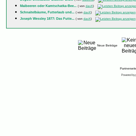
Maibeeren oder Kamtschatka-Bee...
( von
davX
)
Schnaitelbäume, Futterlaub und...
( von
davX
)
Joseph Wessley 1877: Das Futte...
( von
davX
)
Neue Beiträge
Partnersei
Powered by