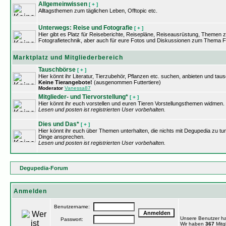
Allgemeinwissen
[ + ]
Alltagsthemen zum täglichen Leben, Offtopic etc.
Unterwegs: Reise und Fotografie
[ + ]
Hier gibt es Platz für Reiseberichte, Reisepläne, Reiseausrüstung, Themen 
Fotografietechnik, aber auch für eure Fotos und Diskussionen zum Thema Fo
Marktplatz und Mitgliederbereich
Tauschbörse
[ + ]
Hier könnt ihr Literatur, Tierzubehör, Pflanzen etc. suchen, anbieten und tau
Keine Tierangebote!
(ausgenommen Futtertiere)
Moderator
Vanessa87
Mitglieder- und Tiervorstellung*
[ + ]
Hier könnt ihr euch vorstellen und euren Tieren Vorstellungsthemen widmen.
Lesen und posten ist registrierten User vorbehalten.
Dies und Das*
[ + ]
Hier könnt ihr euch über Themen unterhalten, die nichts mit Degupedia zu tu
Dinge ansprechen.
Lesen und posten ist registrierten User vorbehalten.
Degupedia-Forum
Anmelden
Benutzername:
Unsere Benutzer h
Passwort:
Wir haben
367
Mitgl