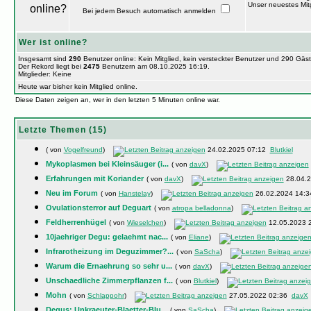
Unser neuestes Mitg
Bei jedem Besuch automatisch anmelden
Wer ist online?
Insgesamt sind
290
Benutzer online: Kein Mitglied, kein versteckter Benutzer und 290 Gäs
Der Rekord liegt bei
2475
Benutzern am 08.10.2025 16:19.
Mitglieder: Keine
Heute war bisher kein Mitglied online.
Diese Daten zeigen an, wer in den letzten 5 Minuten online war.
Letzte Themen (15)
( von
Vogelfreund
)
24.02.2025 07:12
Blutkiel
Mykoplasmen bei Kleinsäuger (i...
( von
davX
)
Erfahrungen mit Koriander
( von
davX
)
28.04.
Neu im Forum
( von
Hanstelay
)
26.02.2024 14:
Ovulationsterror auf Deguart
( von
atropa belladonna
)
Feldherrenhügel
( von
Wieselchen
)
12.05.2023 
10jaehriger Degu: gelaehmt nac...
( von
Eliane
)
Infrarotheizung im Deguzimmer?...
( von
SaScha
)
Warum die Ernaehrung so sehr u...
( von
davX
)
Unschaedliche Zimmerpflanzen f...
( von
Blutkiel
)
Mohn
( von
Schlappohr
)
27.05.2022 02:36
davX
Degus: Unkraeuter-Blaetter-Blu...
( von
SaScha
)