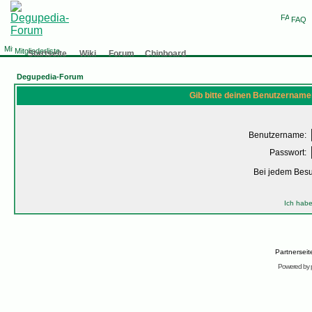
FAQ
Mitgliederliste
Startseite
Wiki
Forum
Chinboard
Degupedia-Forum
Gib bitte deinen Benutzername
Benutzername:
Passwort:
Bei jedem Bes
Ich habe
Partnersei
Powered by