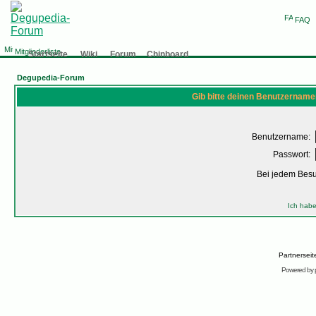
FAQ
Mitgliederliste
Startseite
Wiki
Forum
Chinboard
Degupedia-Forum
Gib bitte deinen Benutzername
Benutzername:
Passwort:
Bei jedem Bes
Ich habe
Partnersei
Powered by