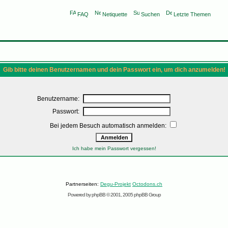
FAQ
Netiquette
Suchen
Letzte Themen
Gib bitte deinen Benutzernamen und dein Passwort ein, um dich anzumelden!
Benutzername:
Passwort:
Bei jedem Besuch automatisch anmelden:
Ich habe mein Passwort vergessen!
Partnerseiten:
Degu-Projekt
Octodons.ch
Powered by
phpBB
© 2001, 2005 phpBB Group