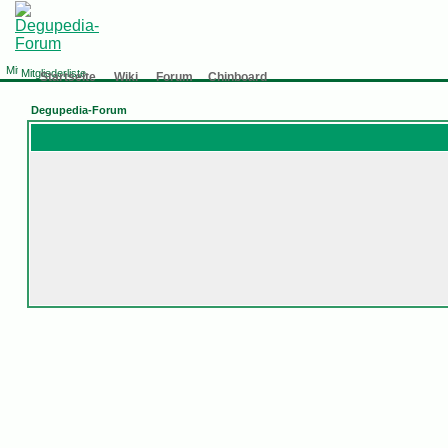
Mitgliederliste
Startseite
Wiki
Forum
Chinboard
Degupedia-Forum