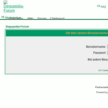
FAQ
Mitgliederliste
Startseite
Wiki
Forum
Chinboard
Degupedia-Forum
Gib bitte deinen Benutzername
Benutzername:
Passwort:
Bei jedem Bes
Ich habe
Partnersei
Powered by