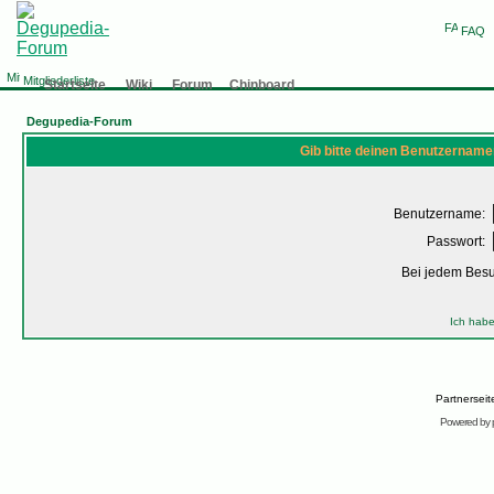
FAQ
Mitgliederliste
Startseite
Wiki
Forum
Chinboard
Degupedia-Forum
Gib bitte deinen Benutzername
Benutzername:
Passwort:
Bei jedem Bes
Ich habe
Partnersei
Powered by