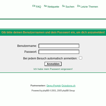
FAQ
Netiquette
Suchen
Letzte Themen
Gib bitte deinen Benutzernamen und dein Passwort ein, um dich anzumelden!
Benutzername:
Passwort:
Bei jedem Besuch automatisch anmelden:
Ich habe mein Passwort vergessen!
Partnerseiten:
Degu-Projekt
Octodons.ch
Powered by
phpBB
© 2001, 2005 phpBB Group