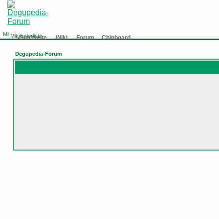
Mitgliederliste
Startseite
Wiki
Forum
Chinboard
Degupedia-Forum