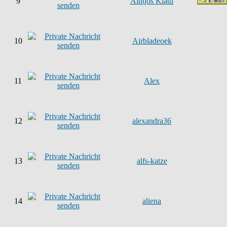
9
Aintjos Klatu
10
Airbladeoek
11
Alex
12
alexandra36
13
alfs-katze
14
aliena