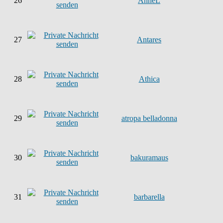
26
AnneL
27
Antares
28
Athica
29
atropa belladonna
30
bakuramaus
31
barbarella