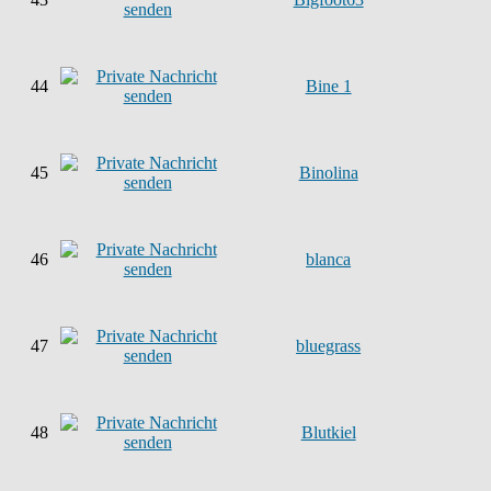
44
Bine 1
45
Binolina
46
blanca
47
bluegrass
48
Blutkiel