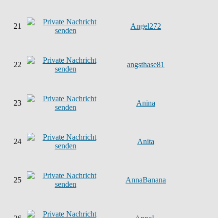
21
Angel272
22
angsthase81
23
Anina
24
Anita
25
AnnaBanana