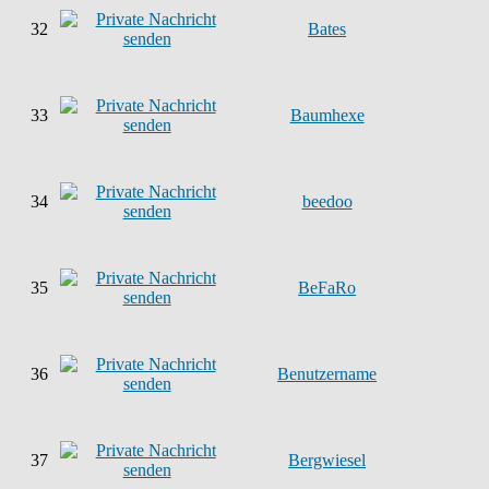
32
Bates
33
Baumhexe
34
beedoo
35
BeFaRo
36
Benutzername
37
Bergwiesel