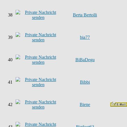
38
Berta Bertolli
39
bia77
40
BiBaDegu
41
Bibbi
42
Biene
43
Bigfoot63