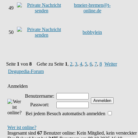
bmeier-bremen@t-
49
online.de
50
bobbylein
Seite
1
von
8
Gehe zu Seite
1
,
2
,
3
,
4
,
5
,
6
,
7
,
8
Weiter
Degupedia-Forum
Anmelden
Benutzername:
Passwort:
Bei jedem Besuch automatisch anmelden
Wer ist online?
Insgesamt sind
67
Benutzer online: Kein Mitglied, kein versteckte