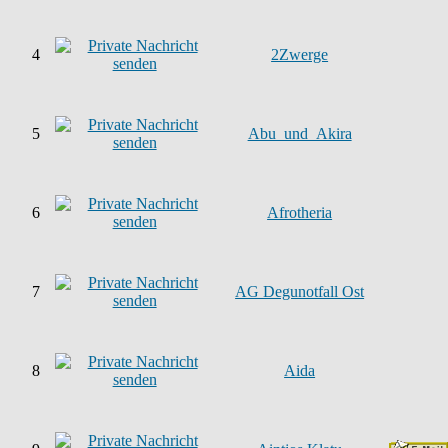
4
2Zwerge
5
Abu_und_Akira
6
Afrotheria
7
AG Degunotfall Ost
8
Aida