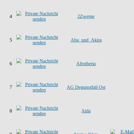
4
2Zwerge
5
Abu_und_Akira
6
Afrotheria
7
AG Degunotfall Ost
8
Aida