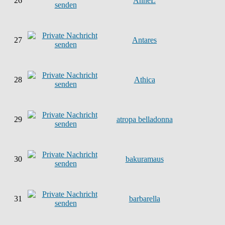
26
AnneL
27
Antares
28
Athica
29
atropa belladonna
30
bakuramaus
31
barbarella