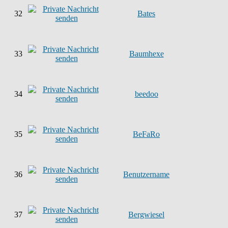
32
Bates
33
Baumhexe
34
beedoo
35
BeFaRo
36
Benutzername
37
Bergwiesel