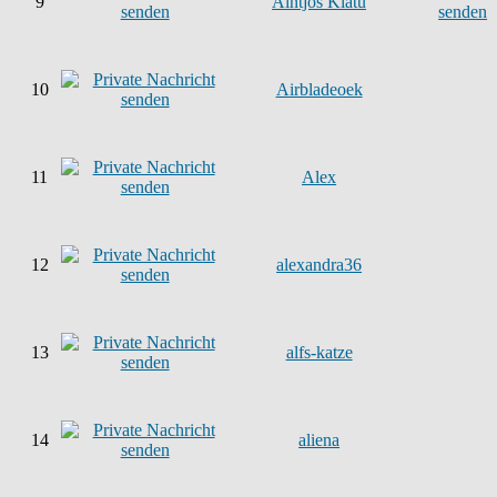
9
Aintjos Klatu
10
Airbladeoek
11
Alex
12
alexandra36
13
alfs-katze
14
aliena