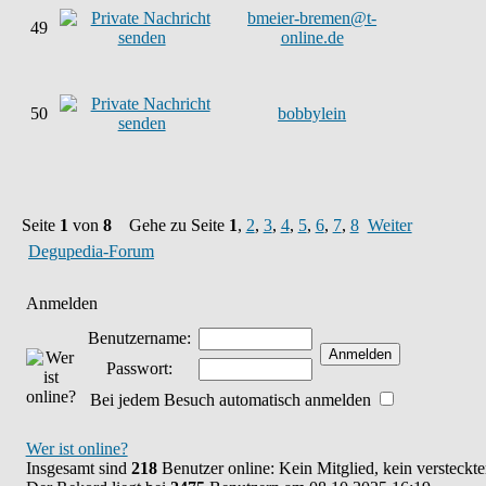
bmeier-bremen@t-
49
online.de
50
bobbylein
Seite
1
von
8
Gehe zu Seite
1
,
2
,
3
,
4
,
5
,
6
,
7
,
8
Weiter
Degupedia-Forum
Anmelden
Benutzername:
Passwort:
Bei jedem Besuch automatisch anmelden
Wer ist online?
Insgesamt sind
218
Benutzer online: Kein Mitglied, kein versteckt