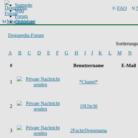
Startseite
FAQ
Wiki
Forum
Mitgliederliste
Chinboard
Degupedia-Forum
Sortierung
A
B
C
D
E
F
G
H
I
J
K
L
M
N
#
Benutzername
E-Mail
1
*Chanel*
2
19Uhr30
3
2FacheDegumama