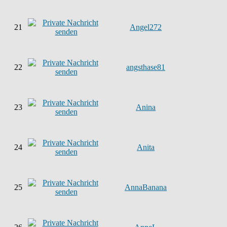
21
Angel272
22
angsthase81
23
Anina
24
Anita
25
AnnaBanana