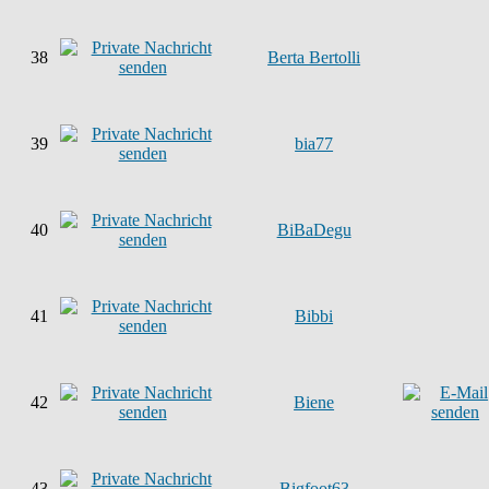
38
Berta Bertolli
39
bia77
40
BiBaDegu
41
Bibbi
42
Biene
43
Bigfoot63