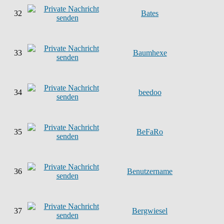
32
Bates
33
Baumhexe
34
beedoo
35
BeFaRo
36
Benutzername
37
Bergwiesel