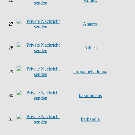
26
AnneL
27
Antares
28
Athica
29
atropa belladonna
30
bakuramaus
31
barbarella