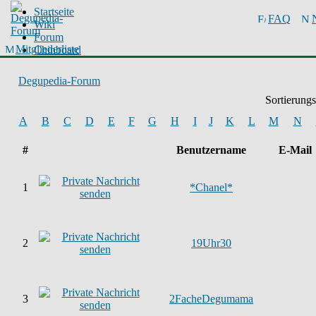
Startseite
FAQ
Wiki
Forum
Mitgliederliste
Chinboard
Degupedia-Forum
Sortierung
A
B
C
D
E
F
G
H
I
J
K
L
M
N
#
Benutzername
E-Mail
1
*Chanel*
2
19Uhr30
3
2FacheDegumama