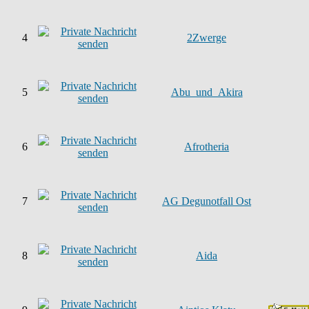
4
2Zwerge
5
Abu_und_Akira
6
Afrotheria
7
AG Degunotfall Ost
8
Aida