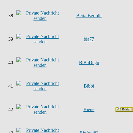
38
Berta Bertolli
39
bia77
40
BiBaDegu
41
Bibbi
42
Biene
43
Bigfoot63