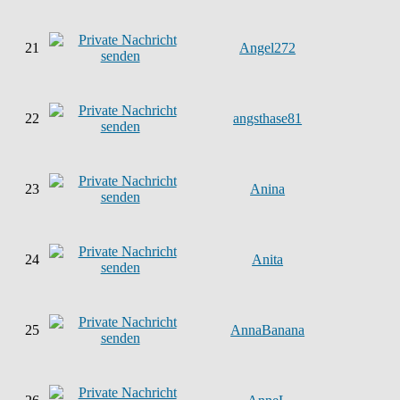
21
Angel272
22
angsthase81
23
Anina
24
Anita
25
AnnaBanana