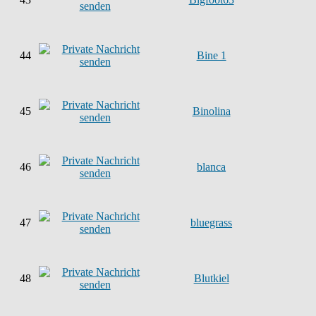
44
Bine 1
45
Binolina
46
blanca
47
bluegrass
48
Blutkiel