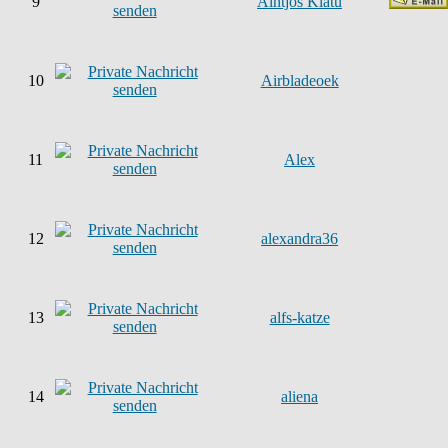
9
Aintjos Klatu
10
Airbladeoek
11
Alex
12
alexandra36
13
alfs-katze
14
aliena