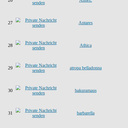
26
AnneL
27
Antares
28
Athica
29
atropa belladonna
30
bakuramaus
31
barbarella