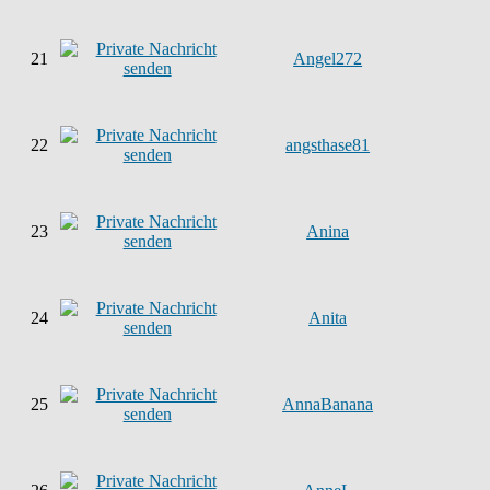
21
Angel272
22
angsthase81
23
Anina
24
Anita
25
AnnaBanana