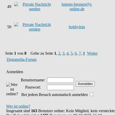
bmeier-bremen@t-
49
online.de
50
bobbylein
Seite
1
von
8
Gehe zu Seite
1
,
2
,
3
,
4
,
5
,
6
,
7
,
8
Weiter
Degupedia-Forum
Anmelden
Benutzername:
Passwort:
Bei jedem Besuch automatisch anmelden
Wer ist online?
Insgesamt sind
163
Benutzer online: Kein Mitglied, kein versteckt