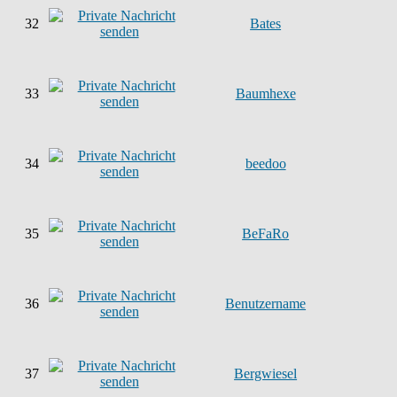
32
Bates
33
Baumhexe
34
beedoo
35
BeFaRo
36
Benutzername
37
Bergwiesel