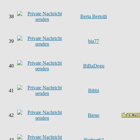
38
Berta Bertolli
39
bia77
40
BiBaDegu
41
Bibbi
42
Biene
43
Bigfoot63