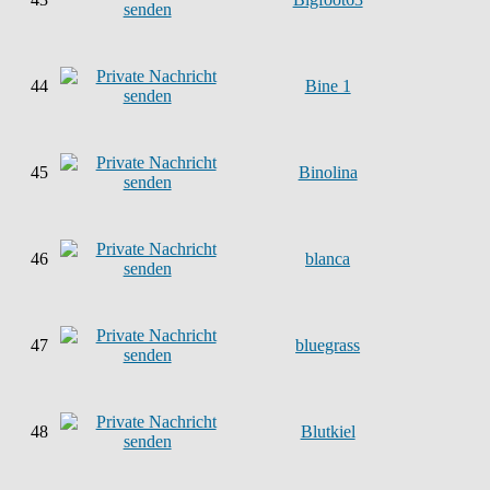
44
Bine 1
45
Binolina
46
blanca
47
bluegrass
48
Blutkiel