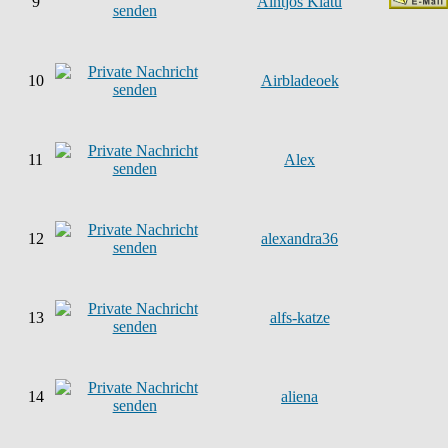
9
Aintjos Klatu
10
Airbladeoek
11
Alex
12
alexandra36
13
alfs-katze
14
aliena