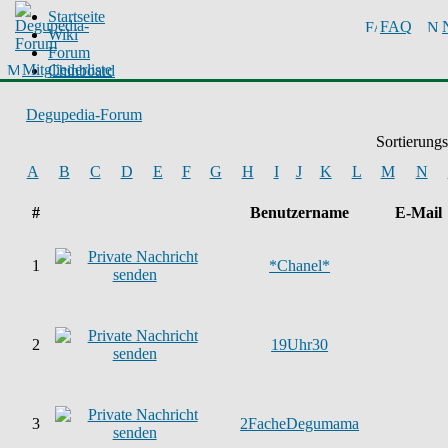
Startseite
FAQ
Wiki
Forum
Mitgliederliste
Chinboard
Degupedia-Forum
Sortierung
A
B
C
D
E
F
G
H
I
J
K
L
M
N
#
Benutzername
E-Mail
1
*Chanel*
2
19Uhr30
3
2FacheDegumama