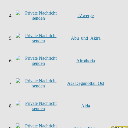
4
2Zwerge
5
Abu_und_Akira
6
Afrotheria
7
AG Degunotfall Ost
8
Aida