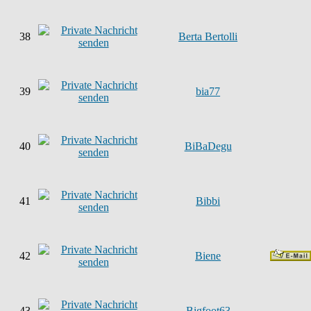
38
Berta Bertolli
39
bia77
40
BiBaDegu
41
Bibbi
42
Biene
43
Bigfoot63