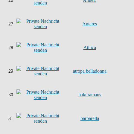
26
AnneL
27
Antares
28
Athica
29
atropa belladonna
30
bakuramaus
31
barbarella