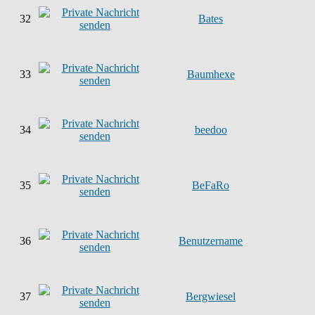
32
Bates
33
Baumhexe
34
beedoo
35
BeFaRo
36
Benutzername
37
Bergwiesel