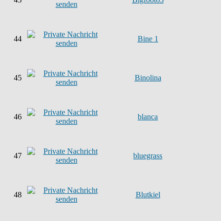
44
Bine 1
45
Binolina
46
blanca
47
bluegrass
48
Blutkiel