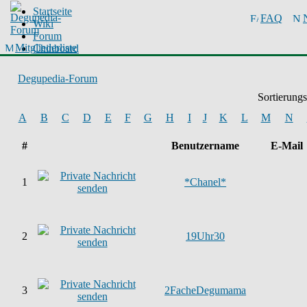
Startseite
FAQ
Wiki
Forum
Mitgliederliste
Chinboard
Degupedia-Forum
Sortierung
A
B
C
D
E
F
G
H
I
J
K
L
M
N
#
Benutzername
E-Mail
1
*Chanel*
2
19Uhr30
3
2FacheDegumama