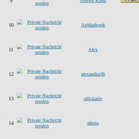
9
Aintjos Klatu
10
Airbladeoek
11
Alex
12
alexandra36
13
alfs-katze
14
aliena