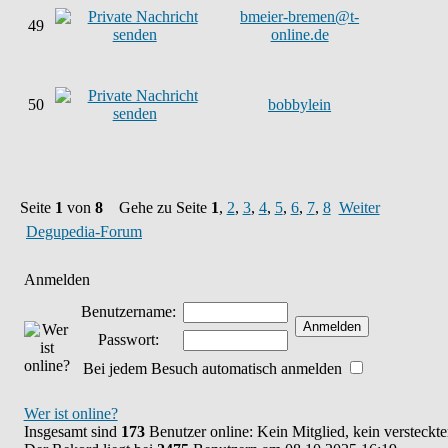
bmeier-bremen@t-
49
online.de
50
bobbylein
Seite
1
von
8
Gehe zu Seite
1
,
2
,
3
,
4
,
5
,
6
,
7
,
8
Weiter
Degupedia-Forum
Anmelden
Benutzername:
Passwort:
Bei jedem Besuch automatisch anmelden
Wer ist online?
Insgesamt sind
173
Benutzer online: Kein Mitglied, kein versteckt