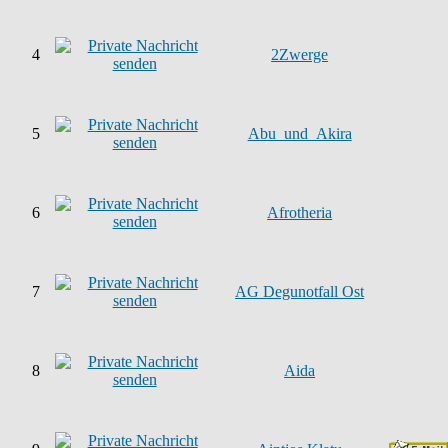
4
2Zwerge
5
Abu_und_Akira
6
Afrotheria
7
AG Degunotfall Ost
8
Aida