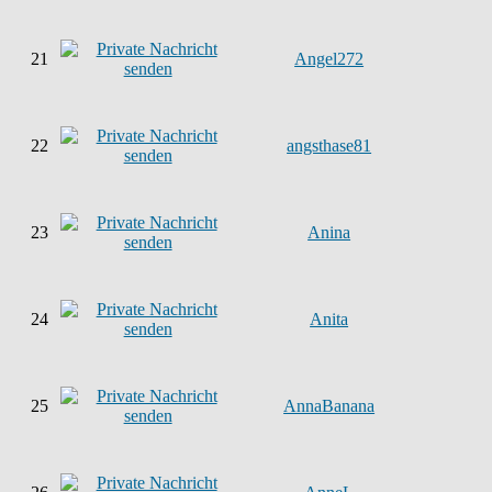
21
Angel272
22
angsthase81
23
Anina
24
Anita
25
AnnaBanana