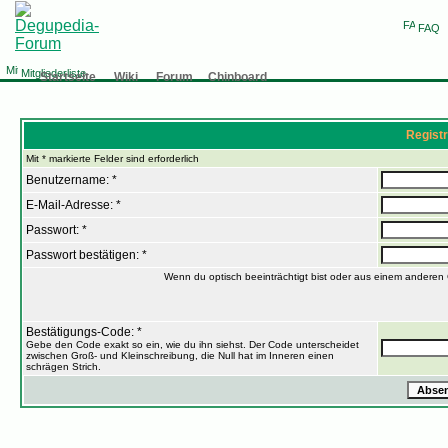
FAQ
Mitgliederliste
Startseite
Wiki
Forum
Chinboard
Registr
Mit * markierte Felder sind erforderlich
Benutzername: *
E-Mail-Adresse: *
Passwort: *
Passwort bestätigen: *
Wenn du optisch beeinträchtigt bist oder aus einem anderen 
Bestätigungs-Code: *
Gebe den Code exakt so ein, wie du ihn siehst. Der Code unterscheidet
zwischen Groß- und Kleinschreibung, die Null hat im Inneren einen
schrägen Strich.