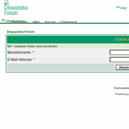
FAQ
Mitgliederliste
Startseite
Wiki
Forum
Chinboard
Degupedia-Forum
Schickt 
Mit * markierte Felder sind erforderlich
Benutzername: *
E-Mail-Adresse: *
Partnersei
Powered by