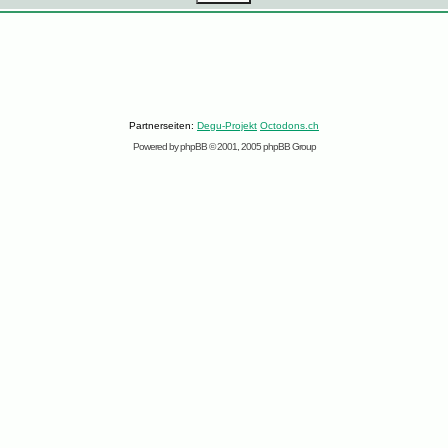
Partnerseiten:
Degu-Projekt
Octodons.ch
Powered by
phpBB
© 2001, 2005 phpBB Group