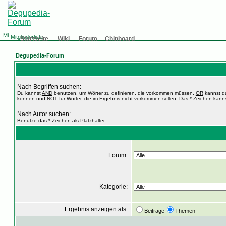
Mitgliederliste
Startseite
Wiki
Forum
Chinboard
Degupedia-Forum
Nach Begriffen suchen:
Du kannst
AND
benutzen, um Wörter zu definieren, die vorkommen müssen,
OR
kannst du
können und
NOT
für Wörter, die im Ergebnis nicht vorkommen sollen. Das *-Zeichen kanns
Nach Autor suchen:
Benutze das *-Zeichen als Platzhalter
Forum:
Kategorie:
Ergebnis anzeigen als:
Beiträge
Themen