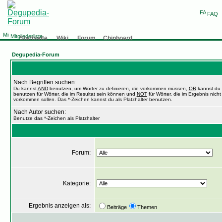
FAQ
Mitgliederliste
Startseite
Wiki
Forum
Chinboard
Degupedia-Forum
Nach Begriffen suchen:
Du kannst
AND
benutzen, um Wörter zu definieren, die vorkommen müssen,
OR
kannst du
benutzen für Wörter, die im Resultat sein können und
NOT
für Wörter, die im Ergebnis nicht
vorkommen sollen. Das *-Zeichen kannst du als Platzhalter benutzen.
Nach Autor suchen:
Benutze das *-Zeichen als Platzhalter
Forum:
Kategorie:
Ergebnis anzeigen als:
Beiträge
Themen