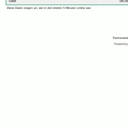
Gast
06.0
Diese Daten zeigen an, wer in den letzten 5 Minuten online war.
Partnersei
Powered by