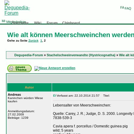
FAQ
Mitgliederliste
Startseite
Wiki
Forum
Chinboard
Wie alt können Meerschweinchen werde
Gehe zu Seite
Zurück
1
,
2
Degupedia-Forum
»
Stachelschweinverwandte (Hystricognatha)
»
Wie alt 
Autor
Andreas
Verfasst am: 22.10.2014 21:57
Titel:
Kaninchen würden Wiese
kaufen
Lebensalter von Meerschweinchen:
Anmeldungsdatum:
Quelle: Carey, J. R.; Judge, D. S. 2000. Longevit
27.02.2009
7838-539-3
Beiträge: 1239
Cavia apera f. porcellus / Domestic guinea pig
wild; 5 years