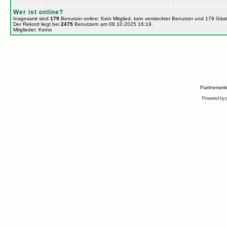
Wer ist online?
Insgesamt sind
179
Benutzer online: Kein Mitglied, kein versteckter Benutzer und 179 Gäs
Der Rekord liegt bei
2475
Benutzern am 08.10.2025 16:19.
Mitglieder: Keine
Partnersei
Powered by