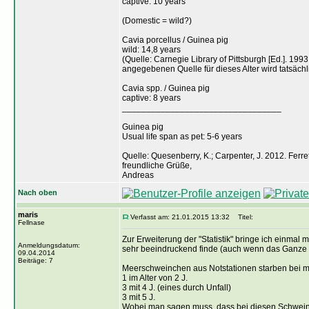
captive: 10 years
(Domestic = wild?)
Cavia porcellus / Guinea pig
wild: 14,8 years
(Quelle: Carnegie Library of Pittsburgh [Ed.]. 1
angegebenen Quelle für dieses Alter wird tatsächl
Cavia spp. / Guinea pig
captive: 8 years
_________________________________
Guinea pig
Usual life span as pet: 5-6 years
Quelle: Quesenberry, K.; Carpenter, J. 2012. Ferr
freundliche Grüße,
Andreas
Nach oben
maris
Verfasst am: 21.01.2015 13:32
Titel:
Fellnase
Zur Erweiterung der "Statistik" bringe ich einmal 
Anmeldungsdatum:
sehr beeindruckend finde (auch wenn das Ganze b
09.04.2014
Beiträge: 7
Meerschweinchen aus Notstationen starben bei mi
1 im Alter von 2 J.
3 mit 4 J. (eines durch Unfall)
3 mit 5 J.
Wobei man sagen muss, dass bei diesen Schweinche