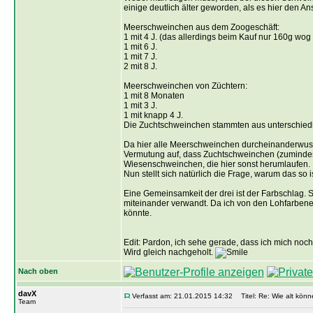
einige deutlich älter geworden, als es hier den An
Meerschweinchen aus dem Zoogeschäft:
1 mit 4 J. (das allerdings beim Kauf nur 160g wog 
1 mit 6 J.
1 mit 7 J.
2 mit 8 J.
Meerschweinchen von Züchtern:
1 mit 8 Monaten
1 mit 3 J.
1 mit knapp 4 J.
Die Zuchtschweinchen stammten aus unterschiedl
Da hier alle Meerschweinchen durcheinanderwuse
Vermutung auf, dass Zuchtschweinchen (zumindest
Wiesenschweinchen, die hier sonst herumlaufen.
Nun stellt sich natürlich die Frage, warum das so i
Eine Gemeinsamkeit der drei ist der Farbschlag. S
miteinander verwandt. Da ich von den Lohfarbenen 
könnte.
Edit: Pardon, ich sehe gerade, dass ich mich noch 
Wird gleich nachgeholt.
Nach oben
davX
Verfasst am: 21.01.2015 14:32
Titel: Re: Wie alt kö
Team