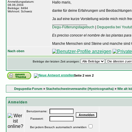
Anmeldungsdatum:
Hallo maris,
08.06.2004
Beiträge: 8494
danke für deine Erfahrungen und Beobachtungen
Wohnort: Schweiz
Ja auf eine kurze Vorstellung würde mich mich fre
_________________
Degu-Fütterungstagebuch
|
Degupedia bei Youtu
Es preciso conocer el nombre de las plantas para
Manche Menschen sind Steine und manche sind O
Nach oben
Beiträge der letzten Zeit anzeigen:
Seite
2
von
2
Degupedia-Forum
»
Stachelschweinverwandte (Hystricognatha)
»
Wie alt 
Anmelden
Benutzername:
Passwort:
Bei jedem Besuch automatisch anmelden