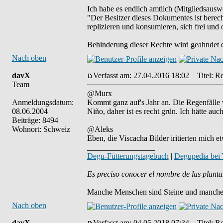
Ich habe es endlich amtlich (Mitgliedsauswe
"Der Besitzer dieses Dokumentes ist berech
replizieren und konsumieren, sich frei und 
Behinderung dieser Rechte wird geahndet d
Nach oben
davX
Verfasst am: 27.04.2016 18:02
Titel: Re
Team
@Murx
Anmeldungsdatum:
Kommt ganz auf's Jahr an. Die Regenfälle va
08.06.2004
Niño, daher ist es recht grün. Ich hätte a
Beiträge: 8494
Wohnort: Schweiz
@Aleks
Eben, die Viscacha Bilder iritierten mich 
_________________
Degu-Fütterungstagebuch
|
Degupedia bei
Es preciso conocer el nombre de las planta
Manche Menschen sind Steine und manche 
Nach oben
davX
Verfasst am: 04.05.2018 07:34
Titel: Re