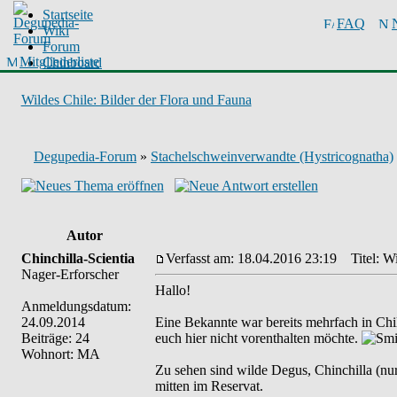
Startseite
FAQ
Wiki
Forum
Mitgliederliste
Chinboard
Wildes Chile: Bilder der Flora und Fauna
Degupedia-Forum
»
Stachelschweinverwandte (Hystricognatha)
Autor
Chinchilla-Scientia
Verfasst am: 18.04.2016 23:19
Titel: Wi
Nager-Erforscher
Hallo!
Anmeldungsdatum:
24.09.2014
Eine Bekannte war bereits mehrfach in Chile
Beiträge: 24
euch hier nicht vorenthalten möchte.
Wohnort: MA
Zu sehen sind wilde Degus, Chinchilla (nu
mitten im Reservat.