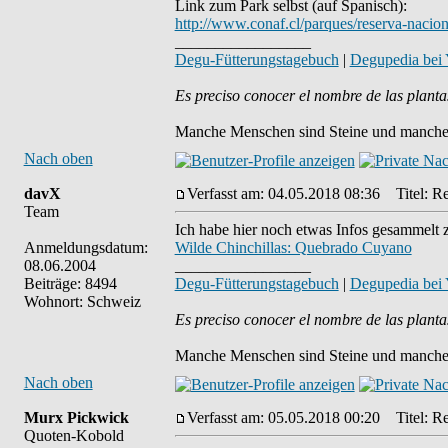
Link zum Park selbst (auf Spanisch):
http://www.conaf.cl/parques/reserva-naciona
_________________
Degu-Fütterungstagebuch
|
Degupedia bei
Es preciso conocer el nombre de las planta
Manche Menschen sind Steine und manche 
Nach oben
davX
Verfasst am: 04.05.2018 08:36
Titel: Re
Team
Ich habe hier noch etwas Infos gesammelt
Anmeldungsdatum:
Wilde Chinchillas: Quebrado Cuyano
08.06.2004
_________________
Beiträge: 8494
Degu-Fütterungstagebuch
|
Degupedia bei
Wohnort: Schweiz
Es preciso conocer el nombre de las planta
Manche Menschen sind Steine und manche 
Nach oben
Murx Pickwick
Verfasst am: 05.05.2018 00:20
Titel: Re
Quoten-Kobold