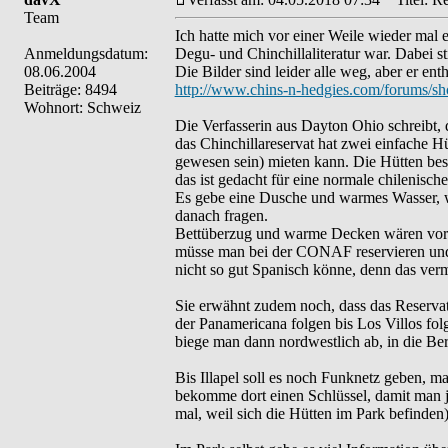
Team
Ich hatte mich vor einer Weile wieder mal 
Anmeldungsdatum:
Degu- und Chinchillaliteratur war. Dabei st
08.06.2004
Die Bilder sind leider alle weg, aber er ent
Beiträge: 8494
http://www.chins-n-hedgies.com/forums/s
Wohnort: Schweiz
Die Verfasserin aus Dayton Ohio schreibt, 
das Chinchillareservat hat zwei einfache 
gewesen sein) mieten kann. Die Hütten best
das ist gedacht für eine normale chilenische
Es gebe eine Dusche und warmes Wasser, w
danach fragen.
Bettüberzug und warme Decken wären vorh
müsse man bei der CONAF reservieren und 
nicht so gut Spanisch könne, denn das verm
Sie erwähnt zudem noch, dass das Reserva
der Panamericana folgen bis Los Villos folg
biege man dann nordwestlich ab, in die Berg
Bis Illapel soll es noch Funknetz geben, 
bekomme dort einen Schlüssel, damit man j
mal, weil sich die Hütten im Park befinden)