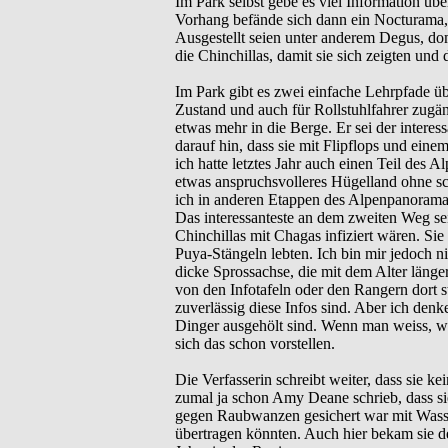
Im Park selbst gebe es viel Information über
Vorhang befände sich dann ein Nocturama, 
Ausgestellt seien unter anderem Degus, dom
die Chinchillas, damit sie sich zeigten und
Im Park gibt es zwei einfache Lehrpfade üb
Zustand und auch für Rollstuhlfahrer zugä
etwas mehr in die Berge. Er sei der interes
darauf hin, dass sie mit Flipflops und eine
ich hatte letztes Jahr auch einen Teil des
etwas anspruchsvolleres Hügelland ohne sc
ich in anderen Etappen des Alpenpanoramaw
Das interessanteste an dem zweiten Weg se
Chinchillas mit Chagas infiziert wären. Si
Puya-Stängeln lebten. Ich bin mir jedoch ni
dicke Sprossachse, die mit dem Alter län
von den Infotafeln oder den Rangern dort s
zuverlässig diese Infos sind. Aber ich den
Dinger ausgehölt sind. Wenn man weiss, w
sich das schon vorstellen.
Die Verfasserin schreibt weiter, dass sie k
zumal ja schon Amy Deane schrieb, dass sie
gegen Raubwanzen gesichert war mit Wasse
übertragen könnten. Auch hier bekam sie de