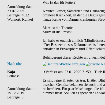
Was ist das für Futter?
Anmeldungsdatum:
23.07.2005
Kräuter, Gräser, Sämereien und Grünzeug 
Beiträge: 4622
ominöse Krankheit, an der die Degus gesto
Wohnort: Runkel
ganze Reihe von Darmerkrankungen förder
_________________
Marx ist die Theorie
Murx ist die Praxis!
Ich habe es endlich amtlich (Mitgliedsausw
"Der Besitzer dieses Dokumentes ist berec
entfalten in Privatsphäre und Öffentlichkei
Behinderung dieser Rechte wird geahndet 
Nach oben
Kaja
Verfasst am: 23.01.2020 21:59
Titel: R
Fellnase
Es sind reine Kräuter, Gräser, Blätter, B
bisschen Gemüse bekamen sie auch und al
Anmeldungsdatum:
recherchiert. Ein paar Mischungen die ich
15.12.2019
nimmer frisst. Soll ich es spenden? Es wa
Beiträge: 5