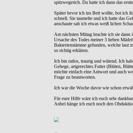
spitzwegerich. Da hatte ich dann das erst
Später bevor ich ins Bett wollte, bot ich 
schnell. Sie taumelte und ich hatte das Ge
anschaute sah ich etwas weiß lichen Scha
Am nächsten Mittag brachte ich sie dann i
Ursache des Todes meiner 3 lieben Mädel
Bakterienstämme gefunden, welche laut mei
so richtig erklären.
Ich bin ratlos, traurig und wütend. Ich h
Gehege, artgerechtes Futter (Blüten, Blät
möchte einfach eine Antwort und auch wenn
Frage zu beantworten.
Ich war die Woche davor wie schon erwähn
Für eure Hilfe wäre ich euch sehr dankbar
Anbei hänge ich euch noch den Obduktionb