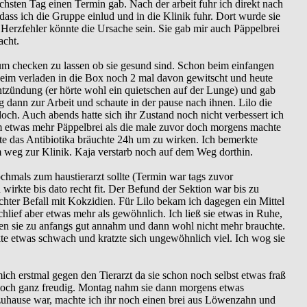
chsten Tag einen Termin gab. Nach der arbeit fuhr ich direkt nach
o dass ich die Gruppe einlud und in die Klinik fuhr. Dort wurde sie
Herzfehler könnte die Ursache sein. Sie gab mir auch Päppelbrei
acht.
um checken zu lassen ob sie gesund sind. Schon beim einfangen
 beim verladen in die Box noch 2 mal davon gewitscht und heute
entzündung (er hörte wohl ein quietschen auf der Lunge) und gab
g dann zur Arbeit und schaute in der pause nach ihnen. Lilo die
doch. Auch abends hatte sich ihr Zustand noch nicht verbessert ich
nahm etwas mehr Päppelbrei als die male zuvor doch morgens machte
te das Antibiotika bräuchte 24h um zu wirken. Ich bemerkte
 weg zur Klinik. Kaja verstarb noch auf dem Weg dorthin.
ochmals zum haustierarzt sollte (Termin war tags zuvor
rkte bis dato recht fit. Der Befund der Sektion war bis zu
ter Befall mit Kokzidien. Für Lilo bekam ich dagegen ein Mittel
hlief aber etwas mehr als gewöhnlich. Ich ließ sie etwas in Ruhe,
hen sie zu anfangs gut annahm und dann wohl nicht mehr brauchte.
kte etwas schwach und kratzte sich ungewöhnlich viel. Ich wog sie
ich erstmal gegen den Tierarzt da sie schon noch selbst etwas fraß
 noch ganz freudig. Montag nahm sie dann morgens etwas
zuhause war, machte ich ihr noch einen brei aus Löwenzahn und