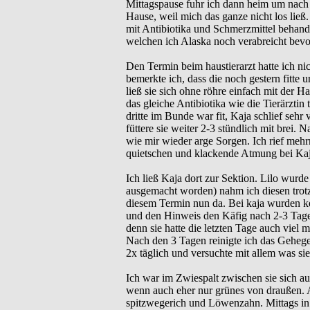
Mittagspause fuhr ich dann heim um nach i
Hause, weil mich das ganze nicht los ließ. 
mit Antibiotika und Schmerzmittel behand
welchen ich Alaska noch verabreicht bevor 
Den Termin beim haustierarzt hatte ich n
bemerkte ich, dass die noch gestern fitte
ließ sie sich ohne röhre einfach mit der 
das gleiche Antibiotika wie die Tierärzti
dritte im Bunde war fit, Kaja schlief sehr
füttere sie weiter 2-3 stündlich mit brei
wie mir wieder arge Sorgen. Ich rief mehr
quietschen und klackende Atmung bei Kaja
Ich ließ Kaja dort zur Sektion. Lilo wurd
ausgemacht worden) nahm ich diesen trotz
diesem Termin nun da. Bei kaja wurden ke
und den Hinweis den Käfig nach 2-3 Tagen 
denn sie hatte die letzten Tage auch vie
Nach den 3 Tagen reinigte ich das Gehege 
2x täglich und versuchte mit allem was si
Ich war im Zwiespalt zwischen sie sich au
wenn auch eher nur grünes von draußen. A
spitzwegerich und Löwenzahn. Mittags in 