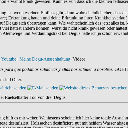
on erwähnt krank gewesen. Kann es sein dass ich die kleinen fellnase
ung ist, wenn es einen Einfluss gibt, dann wahrscheinlich eher, dass 
are) Erkrankung hatten und deine Erkrankung ihren Krankheitsverlauf b
d auf Degus sich übertragen kann. Wie wahrscheinlich das jetzt alles ist,
 viel hättest ändern können, wärst du nicht krank gewesen oder hättes
n Atemwege und Verdauungstrakt bei Degus hatte ich ja schon erwähnt. S
i Youtube
|
Meine Degu-Aussenhaltung
(Video)
as para que podamos salutarlas y ellas nos saluden a nosotros.
GOET
 sind Otter.
e: Raetselhafter Tod von drei Degus
ig hilft es mir weiter. Wenigstens scheine ich hier keine totale Ausna
ge desinfiziert, Holzsachen desinfiziert, gut mit heißem Wasser abgesp