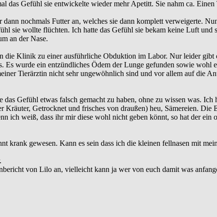
mal das Gefühl sie entwickelte wieder mehr Apetitt. Sie nahm ca. Einen 
ihr dann nochmals Futter an, welches sie dann komplett verweigerte. Nun
fühl sie wollte flüchten. Ich hatte das Gefühl sie bekam keine Luft und
um an der Nase.
n die Klinik zu einer ausführliche Obduktion im Labor. Nur leider gibt
s. Es wurde ein entzündliches Ödem der Lunge gefunden sowie wohl 
ner Tierärztin nicht sehr ungewöhnlich sind und vor allem auf die Ant
abe das Gefühl etwas falsch gemacht zu haben, ohne zu wissen was. Ich h
ter Kräuter, Getrocknet und frisches von draußen) heu, Sämereien. Die 
 ich weiß, dass ihr mir diese wohl nicht geben könnt, so hat der ein o
t krank gewesen. Kann es sein dass ich die kleinen fellnasen mit mei
.
ericht von Lilo an, vielleicht kann ja wer von euch damit was anfang