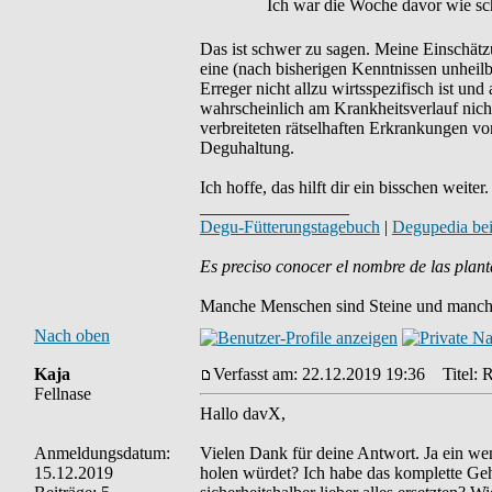
Ich war die Woche davor wie sch
Das ist schwer zu sagen. Meine Einschätz
eine (nach bisherigen Kenntnissen unheilb
Erreger nicht allzu wirtsspezifisch ist un
wahrscheinlich am Krankheitsverlauf nicht
verbreiteten rätselhaften Erkrankungen vo
Deguhaltung.
Ich hoffe, das hilft dir ein bisschen weiter.
_________________
Degu-Fütterungstagebuch
|
Degupedia be
Es preciso conocer el nombre de las plant
Manche Menschen sind Steine und manche
Nach oben
Kaja
Verfasst am: 22.12.2019 19:36
Titel: R
Fellnase
Hallo davX,
Anmeldungsdatum:
Vielen Dank für deine Antwort. Ja ein wen
15.12.2019
holen würdet? Ich habe das komplette Gehe