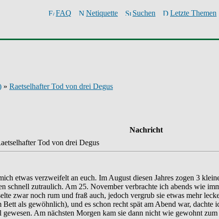
FAQ
Netiquette
Suchen
Letzte Themen
)
»
Raetselhafter Tod von drei Degus
Nachricht
aetselhafter Tod von drei Degus
ich etwas verzweifelt an euch. Im August diesen Jahres zogen 3 kleine
 schnell zutraulich. Am 25. November verbrachte ich abends wie imme
uselte zwar noch rum und fraß auch, jedoch vergrub sie etwas mehr lec
 Bett als gewöhnlich), und es schon recht spät am Abend war, dachte i
l gewesen. Am nächsten Morgen kam sie dann nicht wie gewohnt zum l