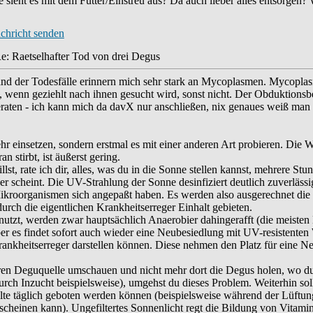
Wie sieht es mit dem Futter/Einstreu aus? Da auch lieber alles entsorgen?
e: Raetselhafter Tod von drei Degus
and der Todesfälle erinnern mich sehr stark an Mycoplasmen. Mycopla
wenn geziehlt nach ihnen gesucht wird, sonst nicht. Der Obduktionsb
 geraten - ich kann mich da davX nur anschließen, nix genaues weiß m
 einsetzen, sondern erstmal es mit einer anderen Art probieren. Die Wa
n stirbt, ist äußerst gering.
 rate ich dir, alles, was du in die Sonne stellen kannst, mehrere Stund
 scheint. Die UV-Strahlung der Sonne desinfiziert deutlich zuverlässig
Mikroorganismen sich angepaßt haben. Es werden also ausgerechnet die
urch die eigentlichen Krankheitserreger Einhalt gebieten.
utzt, werden zwar hauptsächlich Anaerobier dahingerafft (die meisten 
er es findet sofort auch wieder eine Neubesiedlung mit UV-resistenten 
ankheitserreger darstellen können. Diese nehmen den Platz für eine N
eren Deguquelle umschauen und nicht mehr dort die Degus holen, wo du 
ch Inzucht beispielsweise), umgehst du dieses Problem. Weiterhin soll
llte täglich geboten werden können (beispielsweise während der Lüftung
f scheinen kann). Ungefiltertes Sonnenlicht regt die Bildung von Vitam