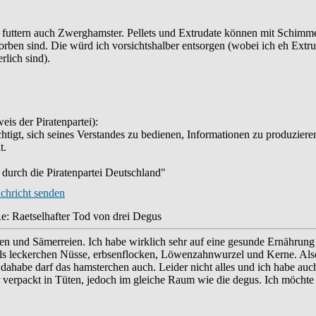
futtern auch Zwerghamster. Pellets und Extrudate können mit Schimmelg
rben sind. Die würd ich vorsichtshalber entsorgen (wobei ich eh Extruda
lich sind).
eis der Piratenpartei):
htigt, sich seines Verstandes zu bedienen, Informationen zu produzieren
t.
durch die Piratenpartei Deutschland"
e: Raetselhafter Tod von drei Degus
lüten und Sämerreien. Ich habe wirklich sehr auf eine gesunde Ernährung
s leckerchen Nüsse, erbsenflocken, Löwenzahnwurzel und Kerne. Also 
 dahabe darf das hamsterchen auch. Leider nicht alles und ich habe auch
r verpackt in Tüten, jedoch im gleiche Raum wie die degus. Ich möchte 