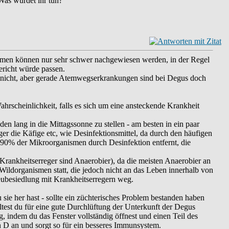
 Was würdet ihr tun?
smen können nur sehr schwer nachgewiesen werden, in der Regel
ericht würde passen.
an nicht, aber gerade Atemwegserkrankungen sind bei Degus doch
hrscheinlichkeit, falls es sich um eine ansteckende Krankheit
en lang in die Mittagssonne zu stellen - am besten in ein paar
er die Käfige etc, wie Desinfektionsmittel, da durch den häufigen
 90% der Mikroorganismen durch Desinfektion entfernt, die
Krankheitserreger sind Anaerobier), da die meisten Anaerobier an
Wildorganismen statt, die jedoch nicht an das Leben innerhalb von
eubesiedlung mit Krankheitserregern weg.
sie her hast - sollte ein züchterisches Problem bestanden haben
test du für eine gute Durchlüftung der Unterkunft der Degus
, indem du das Fenster vollständig öffnest und einen Teil des
in D an und sorgt so für ein besseres Immunsystem.