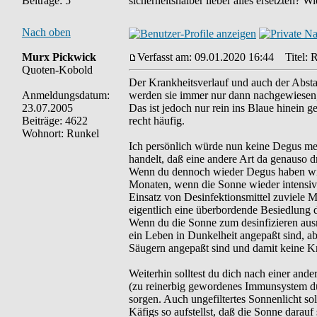
Beiträge: 5
sicherheitshalber lieber alles ersetzten? 
Nach oben
Murx Pickwick
Verfasst am: 09.01.2020 16:44
Titel: R
Quoten-Kobold
Der Krankheitsverlauf und auch der Abst
Anmeldungsdatum:
werden sie immer nur dann nachgewiesen, 
23.07.2005
Das ist jedoch nur rein ins Blaue hinein
Beiträge: 4622
recht häufig.
Wohnort: Runkel
Ich persönlich würde nun keine Degus mehr
handelt, daß eine andere Art da genauso dra
Wenn du dennoch wieder Degus haben willst,
Monaten, wenn die Sonne wieder intensiver
Einsatz von Desinfektionsmittel zuviele 
eigentlich eine überbordende Besiedlung d
Wenn du die Sonne zum desinfizieren ausn
ein Leben in Dunkelheit angepaßt sind, ab
Säugern angepaßt sind und damit keine Kr
Weiterhin solltest du dich nach einer and
(zu reinerbig gewordenes Immunsystem dur
sorgen. Auch ungefiltertes Sonnenlicht so
Käfigs so aufstellst, daß die Sonne darau