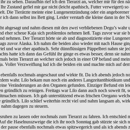
hr zu sehen. Daraufhin rief ich den Tierarzt an, welcher mir für den nä
Ihr Zustand gefiel mir gar nicht (leicht apathisch, Futter verweigert) s
elt. Die Tierärzte meinte eine Lungenentzündung oder ein angeborener 
ich dann selbst ins Bett ging. Leider verstarb die kleine dann in der N
icht abgesagt und nahm diesen mit den zwei verbliebenen Degu’s wahr 
 und eher scheue Kaja sich problemlos nehmen ließ. Tags zuvor war sie
Hand nehmen. Der Tierarzt hörte sie ab und diagnostizierte eine Lungen
n tags zuvor Alaska. Ich nahm die beiden also wieder mit nach Hause gin
 viel und war eher apathisch. Sehr dünnflüssigen Päppelbrei nahm sie je
. Nachts hatte ich dann das Gefühl ihr ginge es etwas besser, denn sie 
mals beim Tierarzt an welcher sich jedoch in einer OP befand und mein
. Voller Verzweiflung lud ich die beiden ein und machte mich auf dem
e ebenfalls nochmals angeschaut und wirkte fit. Da ich abends jedoch n
dem wahr. Lilo bekam nun noch ein anderes Langzeitantibiotikum und wi
ine Veränderungen an den Organen gefunden. Einziger Befund ein leich
gründlich zu reinigen. Freitags war Lilo dann auch noch soweit fit, sc
l mitmachen müssen. Ich gab unterstützend etwas frischen Oregano welc
gründlich. Lilo schlief weiterhin recht viel und nahm langsam ab, wir
e nahm dagegen zu steuern.
sruhen zu lassen oder nochmals zum Tierarzt zu fahren. Ich entschied m
uf die Haselnusszweige die ich ihr noch Sonntag gab stürzte sie sich
der pause ebenfalls nochmals etwas spitzwegerich und als ich abends 