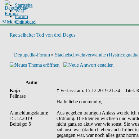
Startseite
Wiki
Forum
Mitgliederliste
Chinboard
Raetselhafter Tod von drei Degus
Degupedia-Forum
»
Stachelschweinverwandte (Hystricognatha
Autor
Kaja
Verfasst am: 15.12.2019 21:34
Titel: R
Fellnase
Hallo liebe community,
Anmeldungsdatum:
Aus gegeben traurigen Anlass wende ich m
15.12.2019
Ordnung. Die kleinen wuchsen und wurden
Beiträge: 5
nicht ganz so aktiv war wie sonst. Sie w
zuhause war (dadurch eben auch früher im
gegangen war, war noch alles ganz norma