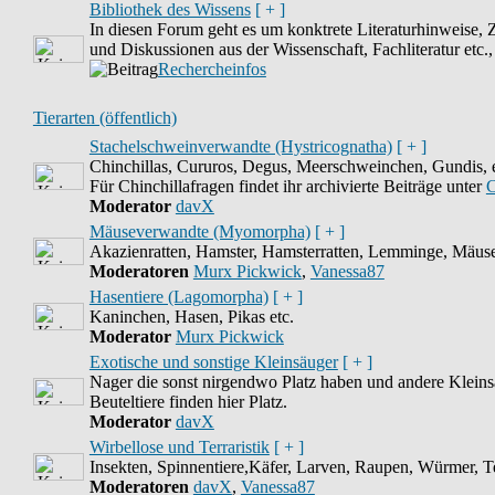
Bibliothek des Wissens
[ + ]
In diesen Forum geht es um konktrete Literaturhinweise, 
und Diskussionen aus der Wissenschaft, Fachliteratur etc.
Rechercheinfos
Tierarten (öffentlich)
Stachelschweinverwandte (Hystricognatha)
[ + ]
Chinchillas, Cururos, Degus, Meerschweinchen, Gundis, e
Für Chinchillafragen findet ihr archivierte Beiträge unter
C
Moderator
davX
Mäuseverwandte (Myomorpha)
[ + ]
Akazienratten, Hamster, Hamsterratten, Lemminge, Mäus
Moderatoren
Murx Pickwick
,
Vanessa87
Hasentiere (Lagomorpha)
[ + ]
Kaninchen, Hasen, Pikas etc.
Moderator
Murx Pickwick
Exotische und sonstige Kleinsäuger
[ + ]
Nager die sonst nirgendwo Platz haben und andere Kleins
Beuteltiere finden hier Platz.
Moderator
davX
Wirbellose und Terraristik
[ + ]
Insekten, Spinnentiere,Käfer, Larven, Raupen, Würmer, Ter
Moderatoren
davX
,
Vanessa87