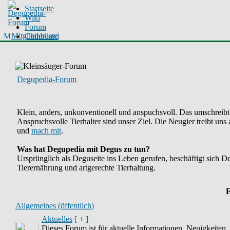
Startseite
Wiki
Forum
Mitgliederliste
Chinboard
Degupedia-Forum
Klein, anders, unkonventionell und anspuchsvoll. Das umschreibt
Anspruchsvolle Tierhalter sind unser Ziel. Die Neugier treibt 
und
mach mit
.
Was hat Degupedia mit Degus zu tun?
Ursprünglich als Deguseite ins Leben gerufen, beschäftigt sich 
Tierernährung und artgerechte Tierhaltung.
F
Allgemeines (öffentlich)
Aktuelles
[ + ]
Dieses Forum ist für aktuelle Informationen, Neuigkeiten,