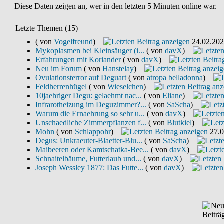
Diese Daten zeigen an, wer in den letzten 5 Minuten online war.
Letzte Themen (15)
( von
Vogelfreund
)
24.02.20
Mykoplasmen bei Kleinsäuger (i...
( von
davX
)
Erfahrungen mit Koriander
( von
davX
)
Neu im Forum
( von
Hanstelay
)
Ovulationsterror auf Deguart
( von
atropa belladonna
)
Feldherrenhügel
( von
Wieselchen
)
10jaehriger Degu: gelaehmt nac...
( von
Eliane
)
Infrarotheizung im Deguzimmer?...
( von
SaScha
)
Warum die Ernaehrung so sehr u...
( von
davX
)
Unschaedliche Zimmerpflanzen f...
( von
Blutkiel
)
Mohn
( von
Schlappohr
)
27.0
Degus: Unkraeuter-Blaetter-Blu...
( von
SaScha
)
Maibeeren oder Kamtschatka-Bee...
( von
davX
)
Schnaitelbäume, Futterlaub und...
( von
davX
)
Joseph Wessley 1877: Das Futte...
( von
davX
)