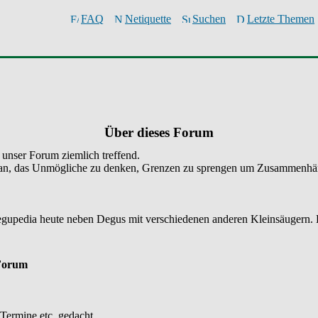
FAQ
Netiquette
Suchen
Letzte Themen
Über dieses Forum
 unser Forum ziemlich treffend.
uns an, das Unmögliche zu denken, Grenzen zu sprengen um Zusammenhän
Degupedia heute neben Degus mit verschiedenen anderen Kleinsäugern. D
orum
 Termine etc. gedacht.