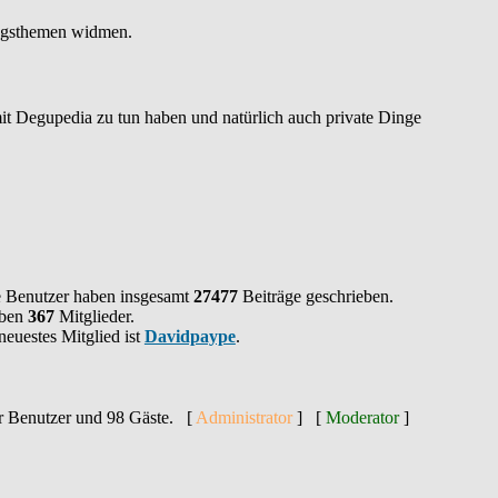
lungsthemen widmen.
mit Degupedia zu tun haben und natürlich auch private Dinge
 Benutzer haben insgesamt
27477
Beiträge geschrieben.
aben
367
Mitglieder.
neuestes Mitglied ist
Davidpaype
.
er Benutzer und 98 Gäste. [
Administrator
] [
Moderator
]